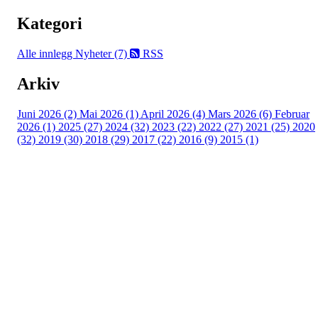
Kategori
Alle innlegg
Nyheter (7)
RSS
Arkiv
Juni 2026 (2)
Mai 2026 (1)
April 2026 (4)
Mars 2026 (6)
Februar
2026 (1)
2025 (27)
2024 (32)
2023 (22)
2022 (27)
2021 (25)
2020
(32)
2019 (30)
2018 (29)
2017 (22)
2016 (9)
2015 (1)
Velkommen til Njård
Sammen blir vi best!
Sørkedalsveien 106,
0378 Oslo