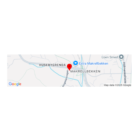
E-post: info@njaard.no
Telefon:
23 22 22 50
Organisasjonsnummer: 971435577
Her finner du oss