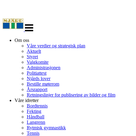
Veksle
navigasjon
Om oss
Våre verdier og strategisk plan
Aktuelt
Styret
Valgkomite
Administrasjonen
Politiattest
Njårds lover
Bestille møterom
Årsrapport
Retningslinjer for publisering av bilder og film
Våre idretter
Bordtennis
Fekting
Håndball
Langrenn
Rytmisk gymnastikk
Tennis