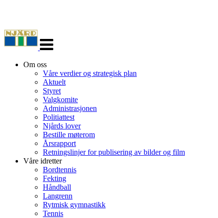
Veksle
navigasjon
Om oss
Våre verdier og strategisk plan
Aktuelt
Styret
Valgkomite
Administrasjonen
Politiattest
Njårds lover
Bestille møterom
Årsrapport
Retningslinjer for publisering av bilder og film
Våre idretter
Bordtennis
Fekting
Håndball
Langrenn
Rytmisk gymnastikk
Tennis