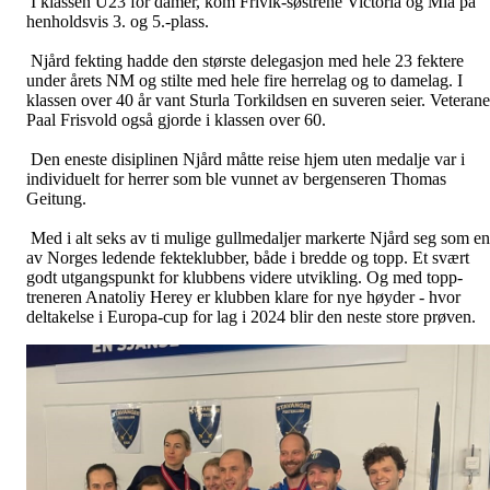
I klassen U23 for damer, kom Frivik-søstrene Victoria og Mia på
henholdsvis 3. og 5.-plass.
Njård fekting hadde den største delegasjon med hele 23 fektere
under årets NM og stilte med hele fire herrelag og to damelag. I
klassen over 40 år vant Sturla Torkildsen en suveren seier. Veteran
Paal Frisvold også gjorde i klassen over 60.
Den eneste disiplinen Njård måtte reise hjem uten medalje var i
individuelt for herrer som ble vunnet av bergenseren Thomas
Geitung.
Med i alt seks av ti mulige gullmedaljer markerte Njård seg som en
av Norges ledende fekteklubber, både i bredde og topp. Et svært
godt utgangspunkt for klubbens videre utvikling. Og med topp-
treneren Anatoliy Herey er klubben klare for nye høyder - hvor
deltakelse i Europa-cup for lag i 2024 blir den neste store prøven.