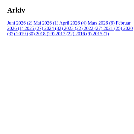
Arkiv
Juni 2026 (2)
Mai 2026 (1)
April 2026 (4)
Mars 2026 (6)
Februar
2026 (1)
2025 (27)
2024 (32)
2023 (22)
2022 (27)
2021 (25)
2020
(32)
2019 (30)
2018 (29)
2017 (22)
2016 (9)
2015 (1)
Velkommen til Njård
Sammen blir vi best!
Sørkedalsveien 106,
0378 Oslo
E-post: info@njaard.no
Telefon:
23 22 22 50