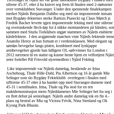
sifrene 45-37, etter å ha knivet seg frem til finalen med 2-støtsseier
over vertsklubben Stavanger. Under den spennende finalekampen
merket Njårds Benjamin Dahlbo seg med sin imponerende innsats
mot Bygdøy-fekternes sterke Bartozs Piasecki og Claus Mørch jr.
Fredrik Backer leverte igjen imponerende fekting med sine stilrene
og overraskende flech-løp for å stikke motstanderen på hånden, so
sammen med Sturla Torkildsen utgjør stammen av Njårds etablerte
kårdefektere. I den avgjørende matchen viste Njårds fektende trene
Anatoliy Herey at han fortsatt er i verdensklassen. Med elegant og
sømløs bevegelse langs pisten, kombinert med lynkjappe
armbevegelser gjorde han tidligere OL-sølvvinner fra London i
2012 nærmest til en statist og kunne hente hjem en velfortjent Njår
seier forteller Pål Frisvold styremedlem i Njård Fekting
Like imponerende var Njårds damelag, bestående av Irina
Aschehoug, Thale Hille-Dahl, Pia Albertson og 16 år gamle Mie
Selinger som slo Bygdøy Fekteklubb overlegent i finalen med
sifferene 45-37 etter å ha hamlet opp med Stavanger-damene med
45-31 i semifinalen. Irina, Thale og Pia stod for en ren
maktdemonstrasjon mens Njårddamenes Mie Selinger bet fra seg i
en flott debut på seniorlaget. Njårds andre damelag tok en fin 4.-
plass og bestod av Mia og Victora Frivik, Nina Stenland og Ok
Kyong Park-Bhasin.