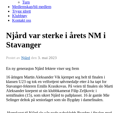
Turn
Medlemskap/bli medlem
Trygg idrett
Klubbtøy
Kontakt oss
Njård var sterke i årets NM i
Stavanger
Postet av
Njård
den
3. mai 2023
En ny generasjon Njård fektere viser seg frem
16 åringen Martin Aleksander Vik kjempet seg helt til finalen i
klassen U23 og tok en velfortjent sølvmedalje etter å ha tapt for
Stavanger-fekteren Emilis Krasikovas. På veien til finalen slo Mart
Aleksander knepent ut sin klubbkamerat Filip Zeljkovic i
semifinalen (15), som sikret Njård to pallplasser. 16 år gamle Mie
Selinger deltok på seniorlaget som slo Bygdøy i damefinalen.
Herrelaget til Njård slo vår gode naboklubb Bygdøy i finalen med