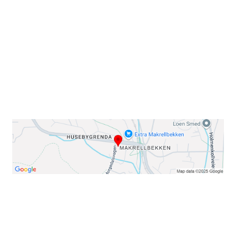
Sørkedalsveien 106,
0378 Oslo
E-post: info@njaard.no
Telefon:
23 22 22 50
Organisasjonsnummer: 971435577
Her finner du oss