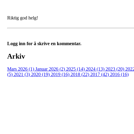
Riktig god helg!
Logg inn for å skrive en kommentar.
Arkiv
Mars 2026 (1)
Januar 2026 (2)
2025 (14)
2024 (13)
2023 (20)
202
(5)
2021 (3)
2020 (19)
2019 (16)
2018 (22)
2017 (42)
2016 (16)
Velkommen til Njård
Sammen blir vi best!