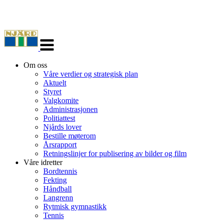
Veksle
navigasjon
Om oss
Våre verdier og strategisk plan
Aktuelt
Styret
Valgkomite
Administrasjonen
Politiattest
Njårds lover
Bestille møterom
Årsrapport
Retningslinjer for publisering av bilder og film
Våre idretter
Bordtennis
Fekting
Håndball
Langrenn
Rytmisk gymnastikk
Tennis