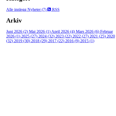
Alle innlegg
Nyheter (7)
RSS
Arkiv
Juni 2026 (2)
Mai 2026 (1)
April 2026 (4)
Mars 2026 (6)
Februar
2026 (1)
2025 (27)
2024 (32)
2023 (22)
2022 (27)
2021 (25)
2020
(32)
2019 (30)
2018 (29)
2017 (22)
2016 (9)
2015 (1)
Velkommen til Njård
Sammen blir vi best!
Sørkedalsveien 106,
0378 Oslo
E-post: info@njaard.no