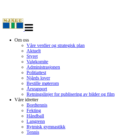
Veksle
navigasjon
Om oss
Våre verdier og strategisk plan
Aktuelt
Styret
Valgkomite
Administrasjonen
Politiattest
Njårds lover
Bestille møterom
Årsrapport
Retningslinjer for publisering av bilder og film
Våre idretter
Bordtennis
Fekting
Håndball
Langrenn
Rytmisk gymnastikk
Tennis