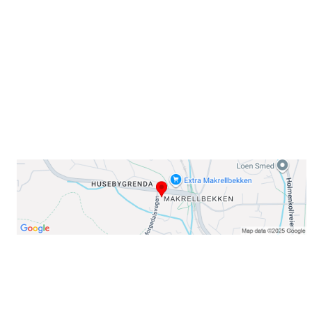
Sørkedalsveien 106,
0378 Oslo
E-post: info@njaard.no
Telefon:
23 22 22 50
Organisasjonsnummer: 971435577
Her finner du oss