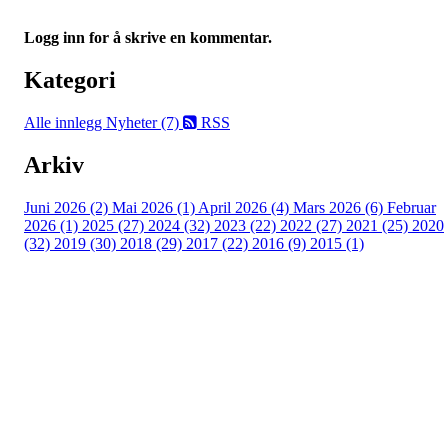
Logg inn for å skrive en kommentar.
Kategori
Alle innlegg
Nyheter (7)
RSS
Arkiv
Juni 2026 (2)
Mai 2026 (1)
April 2026 (4)
Mars 2026 (6)
Februar
2026 (1)
2025 (27)
2024 (32)
2023 (22)
2022 (27)
2021 (25)
2020
(32)
2019 (30)
2018 (29)
2017 (22)
2016 (9)
2015 (1)
Velkommen til Njård
Sammen blir vi best!