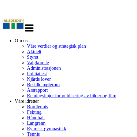
Veksle
navigasjon
Om oss
Våre verdier og strategisk plan
Aktuelt
Styret
Valgkomite
Administrasjonen
Politiattest
Njårds lover
Bestille møterom
Årsrapport
Retningslinjer for publisering av bilder og film
Våre idretter
Bordtennis
Fekting
Håndball
Langrenn
Rytmisk gymnastikk
Tennis