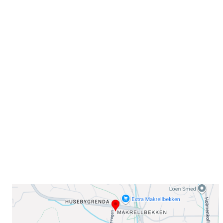
Velkommen til Njård
Sammen blir vi best!
Sørkedalsveien 106,
0378 Oslo
E-post: info@njaard.no
Telefon:
23 22 22 50
Organisasjonsnummer: 971435577
Her finner du oss