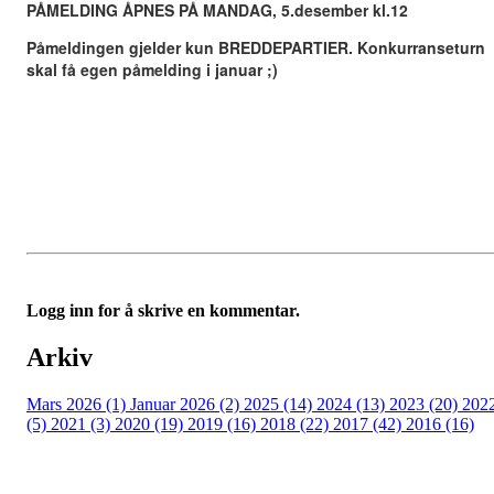
PÅMELDING ÅPNES PÅ MANDAG, 5.desember kl.12
Påmeldingen gjelder kun BREDDEPARTIER. Konkurranseturn
skal få egen påmelding i januar ;)
Logg inn for å skrive en kommentar.
Arkiv
Mars 2026 (1)
Januar 2026 (2)
2025 (14)
2024 (13)
2023 (20)
202
(5)
2021 (3)
2020 (19)
2019 (16)
2018 (22)
2017 (42)
2016 (16)