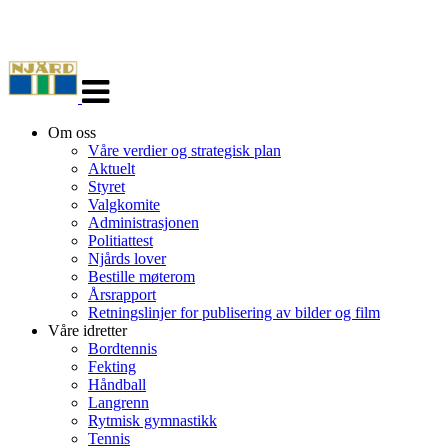
Veksle
navigasjon
Om oss
Våre verdier og strategisk plan
Aktuelt
Styret
Valgkomite
Administrasjonen
Politiattest
Njårds lover
Bestille møterom
Årsrapport
Retningslinjer for publisering av bilder og film
Våre idretter
Bordtennis
Fekting
Håndball
Langrenn
Rytmisk gymnastikk
Tennis