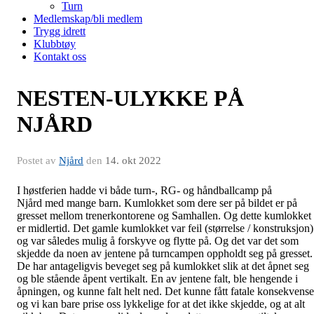
Turn
Medlemskap/bli medlem
Trygg idrett
Klubbtøy
Kontakt oss
NESTEN-ULYKKE PÅ
NJÅRD
Postet av
Njård
den
14. okt 2022
I høstferien hadde vi både turn-, RG- og håndballcamp på
Njård med mange barn. Kumlokket som dere ser på bildet er på
gresset mellom trenerkontorene og Samhallen. Og dette kumlokket
er midlertid. Det gamle kumlokket var feil (størrelse / konstruksjon)
og var således mulig å forskyve og flytte på. Og det var det som
skjedde da noen av jentene på turncampen oppholdt seg på gresset.
De har antageligvis beveget seg på kumlokket slik at det åpnet seg
og ble stående åpent vertikalt. En av jentene falt, ble hengende i
åpningen, og kunne falt helt ned. Det kunne fått fatale konsekvense
og vi kan bare prise oss lykkelige for at det ikke skjedde, og at alt