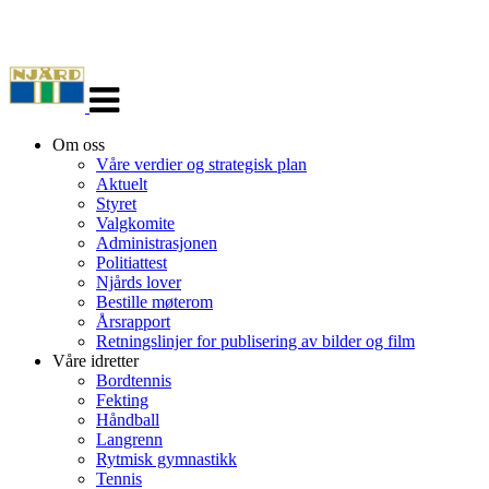
Veksle
navigasjon
Om oss
Våre verdier og strategisk plan
Aktuelt
Styret
Valgkomite
Administrasjonen
Politiattest
Njårds lover
Bestille møterom
Årsrapport
Retningslinjer for publisering av bilder og film
Våre idretter
Bordtennis
Fekting
Håndball
Langrenn
Rytmisk gymnastikk
Tennis