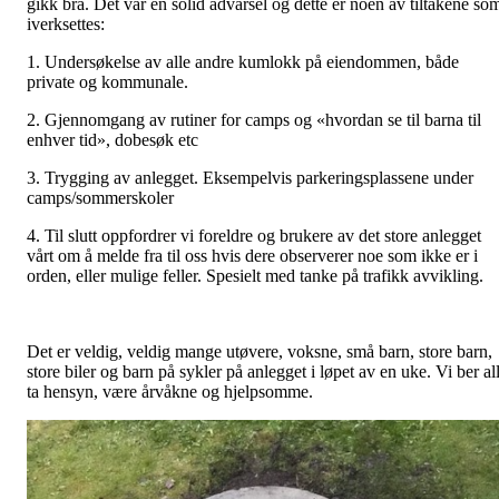
gikk bra. Det var en solid advarsel og dette er noen av tiltakene so
iverksettes:
1. Undersøkelse av alle andre kumlokk på eiendommen, både
private og kommunale.
2. Gjennomgang av rutiner for camps og «hvordan se til barna til
enhver tid», dobesøk etc
3. Trygging av anlegget. Eksempelvis parkeringsplassene under
camps/sommerskoler
4. Til slutt oppfordrer vi foreldre og brukere av det store anlegget
vårt om å melde fra til oss hvis dere observerer noe som ikke er i
orden, eller mulige feller. Spesielt med tanke på trafikk avvikling.
Det er veldig, veldig mange utøvere, voksne, små barn, store barn,
store biler og barn på sykler på anlegget i løpet av en uke. Vi ber al
ta hensyn, være årvåkne og hjelpsomme.