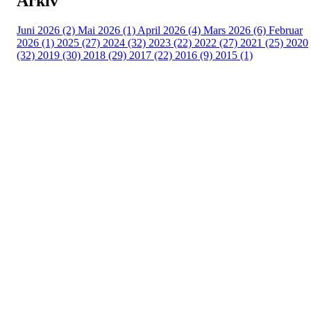
Arkiv
Juni 2026 (2)
Mai 2026 (1)
April 2026 (4)
Mars 2026 (6)
Februar
2026 (1)
2025 (27)
2024 (32)
2023 (22)
2022 (27)
2021 (25)
2020
(32)
2019 (30)
2018 (29)
2017 (22)
2016 (9)
2015 (1)
Velkommen til Njård
Sammen blir vi best!
Sørkedalsveien 106,
0378 Oslo
E-post: info@njaard.no
Telefon:
23 22 22 50
Organisasjonsnummer: 971435577