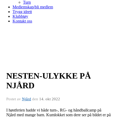
Turn
Medlemskap/bli medlem
Trygg idrett
Klubbtøy
Kontakt oss
NESTEN-ULYKKE PÅ
NJÅRD
Postet av
Njård
den
14. okt 2022
I høstferien hadde vi både turn-, RG- og håndballcamp på
Njård med mange barn. Kumlokket som dere ser på bildet er på