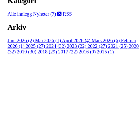
Kategori
Alle innlegg
Nyheter (7)
RSS
Arkiv
Juni 2026 (2)
Mai 2026 (1)
April 2026 (4)
Mars 2026 (6)
Februar
2026 (1)
2025 (27)
2024 (32)
2023 (22)
2022 (27)
2021 (25)
2020
(32)
2019 (30)
2018 (29)
2017 (22)
2016 (9)
2015 (1)
Velkommen til Njård
Sammen blir vi best!
Sørkedalsveien 106,
0378 Oslo
E-post: info@njaard.no