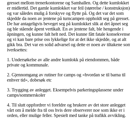
gresset mellom trenerkontorene og Samhallen. Og dette kumlokket
er midlertid. Det gamle kumlokket var feil (størrelse / konstruksjon)
og var således mulig å forskyve og flytte på. Og det var det som
skjedde da noen av jentene på turncampen oppholdt seg på gresset.
De har antageligvis beveget seg på kumlokket slik at det åpnet seg
og ble stående åpent vertikalt. En av jentene falt, ble hengende i
åpningen, og kunne falt helt ned. Det kunne fått fatale konsekvense
og vi kan bare prise oss lykkelige for at det ikke skjedde, og at alt
gikk bra. Det var en solid advarsel og dette er noen av tiltakene so
iverksettes:
1. Undersøkelse av alle andre kumlokk på eiendommen, både
private og kommunale.
2. Gjennomgang av rutiner for camps og «hvordan se til barna til
enhver tid», dobesøk etc
3. Trygging av anlegget. Eksempelvis parkeringsplassene under
camps/sommerskoler
4. Til slutt oppfordrer vi foreldre og brukere av det store anlegget
vårt om å melde fra til oss hvis dere observerer noe som ikke er i
orden, eller mulige feller. Spesielt med tanke på trafikk avvikling.