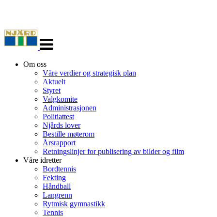
Veksle
navigasjon
Om oss
Våre verdier og strategisk plan
Aktuelt
Styret
Valgkomite
Administrasjonen
Politiattest
Njårds lover
Bestille møterom
Årsrapport
Retningslinjer for publisering av bilder og film
Våre idretter
Bordtennis
Fekting
Håndball
Langrenn
Rytmisk gymnastikk
Tennis