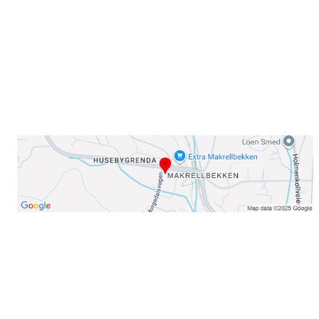
E-post: info@njaard.no
Telefon:
23 22 22 50
Organisasjonsnummer: 971435577
Her finner du oss