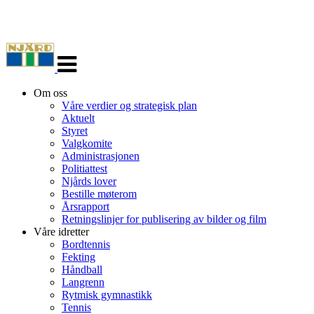
Veksle
navigasjon
Om oss
Våre verdier og strategisk plan
Aktuelt
Styret
Valgkomite
Administrasjonen
Politiattest
Njårds lover
Bestille møterom
Årsrapport
Retningslinjer for publisering av bilder og film
Våre idretter
Bordtennis
Fekting
Håndball
Langrenn
Rytmisk gymnastikk
Tennis