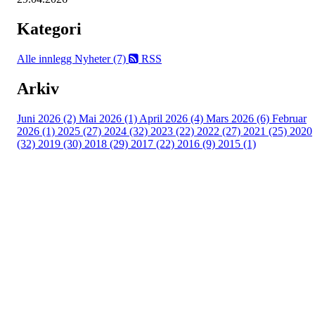
Kategori
Alle innlegg
Nyheter (7)
RSS
Arkiv
Juni 2026 (2)
Mai 2026 (1)
April 2026 (4)
Mars 2026 (6)
Februar
2026 (1)
2025 (27)
2024 (32)
2023 (22)
2022 (27)
2021 (25)
2020
(32)
2019 (30)
2018 (29)
2017 (22)
2016 (9)
2015 (1)
Velkommen til Njård
Sammen blir vi best!
Sørkedalsveien 106,
0378 Oslo