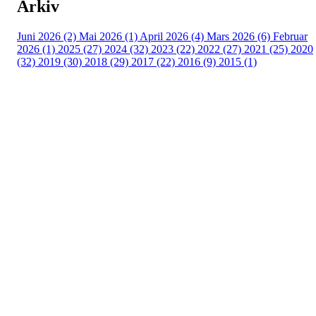
Arkiv
Juni 2026 (2)
Mai 2026 (1)
April 2026 (4)
Mars 2026 (6)
Februar
2026 (1)
2025 (27)
2024 (32)
2023 (22)
2022 (27)
2021 (25)
2020
(32)
2019 (30)
2018 (29)
2017 (22)
2016 (9)
2015 (1)
Velkommen til Njård
Sammen blir vi best!
Sørkedalsveien 106,
0378 Oslo
E-post: info@njaard.no
Telefon:
23 22 22 50
Organisasjonsnummer: 971435577