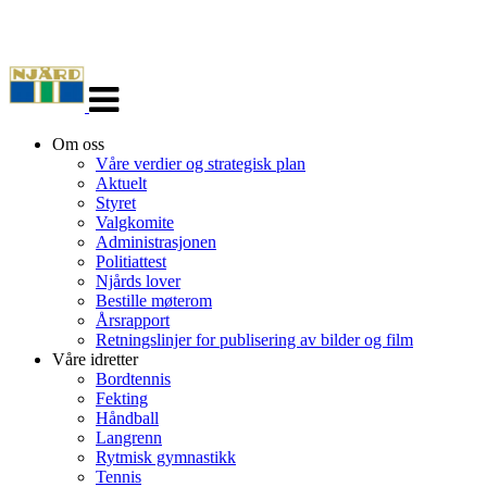
Veksle
navigasjon
Om oss
Våre verdier og strategisk plan
Aktuelt
Styret
Valgkomite
Administrasjonen
Politiattest
Njårds lover
Bestille møterom
Årsrapport
Retningslinjer for publisering av bilder og film
Våre idretter
Bordtennis
Fekting
Håndball
Langrenn
Rytmisk gymnastikk
Tennis