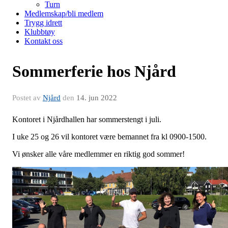
Turn
Medlemskap/bli medlem
Trygg idrett
Klubbtøy
Kontakt oss
Sommerferie hos Njård
Postet av
Njård
den
14. jun 2022
Kontoret i Njårdhallen har sommerstengt i juli.
I uke 25 og 26 vil kontoret være bemannet fra kl 0900-1500.
Vi ønsker alle våre medlemmer en riktig god sommer!