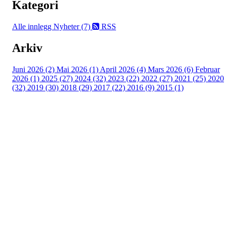
Kategori
Alle innlegg
Nyheter (7)
RSS
Arkiv
Juni 2026 (2)
Mai 2026 (1)
April 2026 (4)
Mars 2026 (6)
Februar
2026 (1)
2025 (27)
2024 (32)
2023 (22)
2022 (27)
2021 (25)
2020
(32)
2019 (30)
2018 (29)
2017 (22)
2016 (9)
2015 (1)
Velkommen til Njård
Sammen blir vi best!
Sørkedalsveien 106,
0378 Oslo