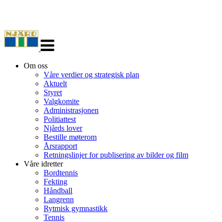
Veksle
navigasjon
Om oss
Våre verdier og strategisk plan
Aktuelt
Styret
Valgkomite
Administrasjonen
Politiattest
Njårds lover
Bestille møterom
Årsrapport
Retningslinjer for publisering av bilder og film
Våre idretter
Bordtennis
Fekting
Håndball
Langrenn
Rytmisk gymnastikk
Tennis