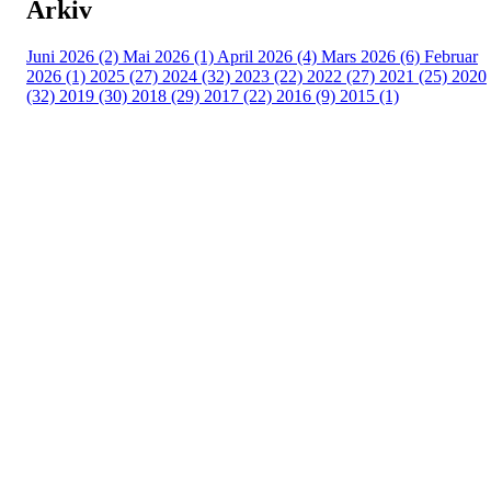
Arkiv
Juni 2026 (2)
Mai 2026 (1)
April 2026 (4)
Mars 2026 (6)
Februar
2026 (1)
2025 (27)
2024 (32)
2023 (22)
2022 (27)
2021 (25)
2020
(32)
2019 (30)
2018 (29)
2017 (22)
2016 (9)
2015 (1)
Velkommen til Njård
Sammen blir vi best!
Sørkedalsveien 106,
0378 Oslo
E-post: info@njaard.no
Telefon:
23 22 22 50
Organisasjonsnummer: 971435577