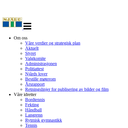
Veksle
navigasjon
Om oss
Våre verdier og strategisk plan
Aktuelt
Styret
Valgkomite
Administrasjonen
Politiattest
Njårds lover
Bestille møterom
Årsrapport
Retningslinjer for publisering av bilder og film
Våre idretter
Bordtennis
Fekting
Håndball
Langrenn
Rytmisk gymnastikk
Tennis