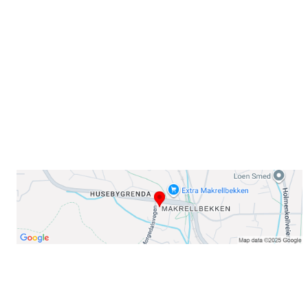
Sørkedalsveien 106,
0378 Oslo
E-post: info@njaard.no
Telefon:
23 22 22 50
Organisasjonsnummer: 971435577
Her finner du oss