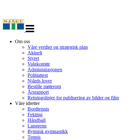
Veksle
navigasjon
Om oss
Våre verdier og strategisk plan
Aktuelt
Styret
Valgkomite
Administrasjonen
Politiattest
Njårds lover
Bestille møterom
Årsrapport
Retningslinjer for publisering av bilder og film
Våre idretter
Bordtennis
Fekting
Håndball
Langrenn
Rytmisk gymnastikk
Tennis