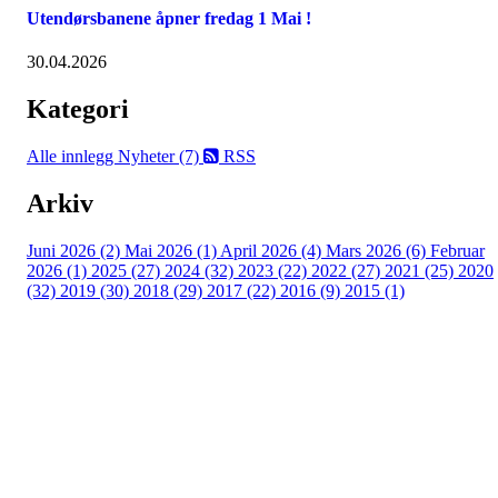
Utendørsbanene åpner fredag 1 Mai !
30.04.2026
Kategori
Alle innlegg
Nyheter (7)
RSS
Arkiv
Juni 2026 (2)
Mai 2026 (1)
April 2026 (4)
Mars 2026 (6)
Februar
2026 (1)
2025 (27)
2024 (32)
2023 (22)
2022 (27)
2021 (25)
2020
(32)
2019 (30)
2018 (29)
2017 (22)
2016 (9)
2015 (1)
Velkommen til Njård
Sammen blir vi best!