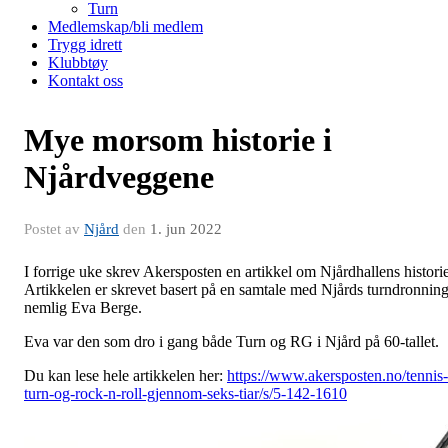
Turn
Medlemskap/bli medlem
Trygg idrett
Klubbtøy
Kontakt oss
Mye morsom historie i
Njårdveggene
Postet av
Njård
den
1. jun 2022
I forrige uke skrev Akersposten en artikkel om Njårdhallens historie
Artikkelen er skrevet basert på en samtale med Njårds turndronning
nemlig Eva Berge.
Eva var den som dro i gang både Turn og RG i Njård på 60-tallet.
Du kan lese hele artikkelen her:
https://www.akersposten.no/tennis-
turn-og-rock-n-roll-gjennom-seks-tiar/s/5-142-1610