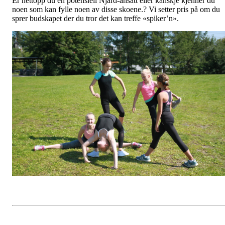
Er nettopp du en potensiell Njård-ansatt eller kanskje kjenner du
noen som kan fylle noen av disse skoene.? Vi setter pris på om du
sprer budskapet der du tror det kan treffe «spiker’n».