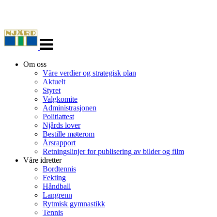
Veksle
navigasjon
Om oss
Våre verdier og strategisk plan
Aktuelt
Styret
Valgkomite
Administrasjonen
Politiattest
Njårds lover
Bestille møterom
Årsrapport
Retningslinjer for publisering av bilder og film
Våre idretter
Bordtennis
Fekting
Håndball
Langrenn
Rytmisk gymnastikk
Tennis