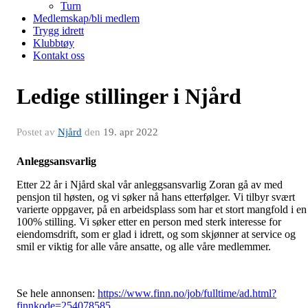
Turn
Medlemskap/bli medlem
Trygg idrett
Klubbtøy
Kontakt oss
Ledige stillinger i Njård
Postet av
Njård
den
19. apr 2022
Anleggsansvarlig
Etter 22 år i Njård skal vår anleggsansvarlig Zoran gå av med
pensjon til høsten, og vi søker nå hans etterfølger. Vi tilbyr svært
varierte oppgaver, på en arbeidsplass som har et stort mangfold i en
100% stilling. Vi søker etter en person med sterk interesse for
eiendomsdrift, som er glad i idrett, og som skjønner at service og
smil er viktig for alle våre ansatte, og alle våre medlemmer.
Se hele annonsen:
https://www.finn.no/job/fulltime/ad.html?
finnkode=254078585