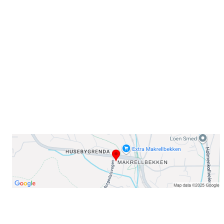
Sammen blir vi best!
Sørkedalsveien 106,
0378 Oslo
E-post: info@njaard.no
Telefon:
23 22 22 50
Organisasjonsnummer: 971435577
Her finner du oss