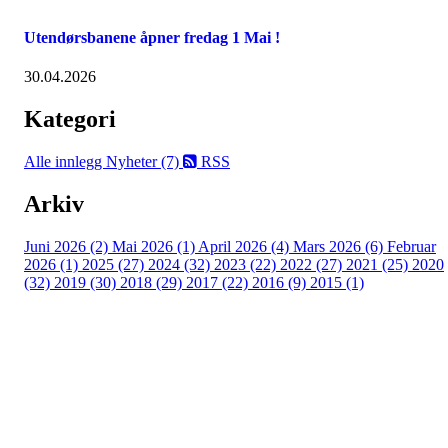
Utendørsbanene åpner fredag 1 Mai !
30.04.2026
Kategori
Alle innlegg
Nyheter (7)
RSS
Arkiv
Juni 2026 (2)
Mai 2026 (1)
April 2026 (4)
Mars 2026 (6)
Februar
2026 (1)
2025 (27)
2024 (32)
2023 (22)
2022 (27)
2021 (25)
2020
(32)
2019 (30)
2018 (29)
2017 (22)
2016 (9)
2015 (1)
Velkommen til Njård