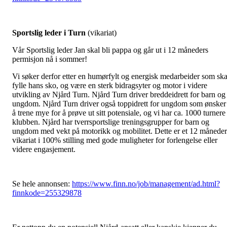
Sportslig leder i Turn
(vikariat)
Vår Sportslig leder Jan skal bli pappa og går ut i 12 måneders
permisjon nå i sommer!
Vi søker derfor etter en humørfylt og energisk medarbeider som ska
fylle hans sko, og være en sterk bidragsyter og motor i videre
utvikling av Njård Turn. Njård Turn driver breddeidrett for barn og
ungdom. Njård Turn driver også toppidrett for ungdom som ønsker
å trene mye for å prøve ut sitt potensiale, og vi har ca. 1000 turnere 
klubben. Njård har tverrsportslige treningsgrupper for barn og
ungdom med vekt på motorikk og mobilitet. Dette er et 12 måneder
vikariat i 100% stilling med gode muligheter for forlengelse eller
videre engasjement.
Se hele annonsen:
https://www.finn.no/job/management/ad.html?
finnkode=255329878