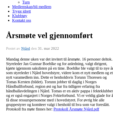
Turn
Medlemskap/bli medlem
Trygg idrett
Klubbtøy
Kontakt oss
Årsmøte vel gjennomført
Postet av
Njård
den
31. mar 2022
Mandag denne uken var det invitert til årsmøte. 16 personer deltok.
Styreleder Jan Gunnar Boehlke og for anledning, valgt dirigent,
kjørte igjennom sakslisten på en time. Boehlke ble valgt til to nye å
som styreleder i Njård hovedstyre, videre kom et nytt medlem og et
nytt varamedlem inn. Dette er henholdsvis Torunn Thoresen og
Tomas Kersten (bildet). Torunn jobber til daglig i Norges
Håndballforbund, region øst og har fra tidligere erfaring fra
håndballavdelingen i Njård. Tomas er en aktiv pappa i fekteklubbe
og er også engasjert i Norges Fekteforbund. Vi er veldig glade for 
få disse ressurspersonene med i hovedstyret. For øvrig ble alle
gruppestyrer og komiteer valgt i henhold til hva som var foreslått.
Protokoll fra møte finnes her:
Protokoll Årsmøte Njård.pdf