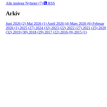
Alle innlegg
Nyheter (7)
RSS
Arkiv
Juni 2026 (2)
Mai 2026 (1)
April 2026 (4)
Mars 2026 (6)
Februar
2026 (1)
2025 (27)
2024 (32)
2023 (22)
2022 (27)
2021 (25)
2020
(32)
2019 (30)
2018 (29)
2017 (22)
2016 (9)
2015 (1)
Velkommen til Njård
Sammen blir vi best!
Sørkedalsveien 106,
0378 Oslo
E-post: info@njaard.no
Telefon:
23 22 22 50