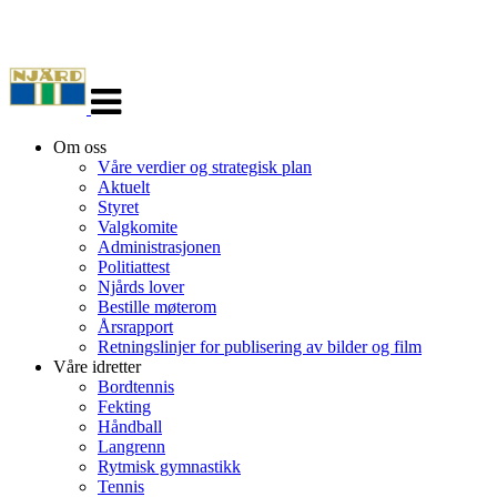
Veksle
navigasjon
Om oss
Våre verdier og strategisk plan
Aktuelt
Styret
Valgkomite
Administrasjonen
Politiattest
Njårds lover
Bestille møterom
Årsrapport
Retningslinjer for publisering av bilder og film
Våre idretter
Bordtennis
Fekting
Håndball
Langrenn
Rytmisk gymnastikk
Tennis