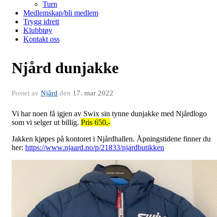
Turn
Medlemskap/bli medlem
Trygg idrett
Klubbtøy
Kontakt oss
Njård dunjakke
Postet av
Njård
den
17. mar 2022
Vi har noen få igjen av Swix sin tynne dunjakke med Njårdlogo
som vi selger ut billig.
Pris 650,-
Jakken kjøpes på kontoret i Njårdhallen. Åpningstidene finner du
her:
https://www.njaard.no/p/21833/njardbutikken