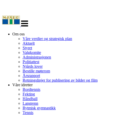
Veksle
navigasjon
Om oss
Våre verdier og strategisk plan
Aktuelt
Styret
Valgkomite
Administrasjonen
Politiattest
Njårds lover
Bestille møterom
Årsrapport
Retningslinjer for publisering av bilder og film
Våre idretter
Bordtennis
Fekting
Håndball
Langrenn
Rytmisk gymnastikk
Tennis