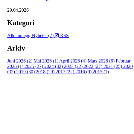
29.04.2026
Kategori
Alle innlegg
Nyheter (7)
RSS
Arkiv
Juni 2026 (2)
Mai 2026 (1)
April 2026 (4)
Mars 2026 (6)
Februar
2026 (1)
2025 (27)
2024 (32)
2023 (22)
2022 (27)
2021 (25)
2020
(32)
2019 (30)
2018 (29)
2017 (22)
2016 (9)
2015 (1)
Velkommen til Njård
Sammen blir vi best!