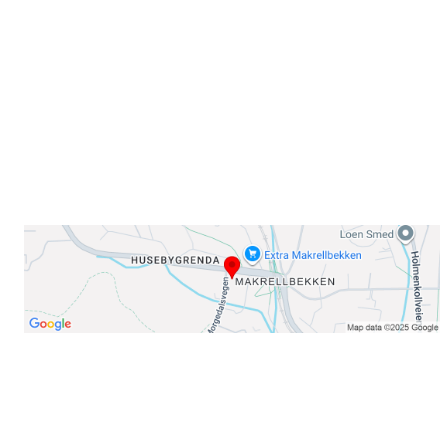
Sørkedalsveien 106,
0378 Oslo
E-post: info@njaard.no
Telefon:
23 22 22 50
Organisasjonsnummer: 971435577
Her finner du oss