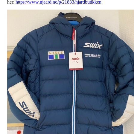
her:
https://www.njaard.no/p/21833/njardbutikken