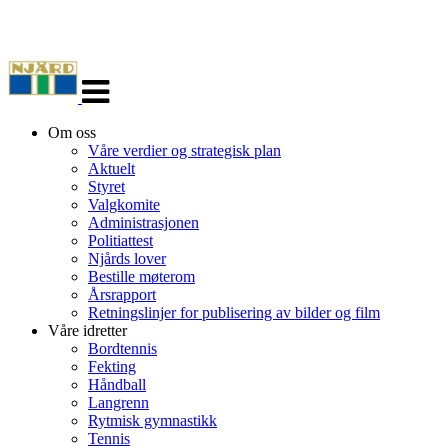
Veksle
navigasjon
Om oss
Våre verdier og strategisk plan
Aktuelt
Styret
Valgkomite
Administrasjonen
Politiattest
Njårds lover
Bestille møterom
Årsrapport
Retningslinjer for publisering av bilder og film
Våre idretter
Bordtennis
Fekting
Håndball
Langrenn
Rytmisk gymnastikk
Tennis