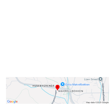
Velkommen til Njård
Sammen blir vi best!
Sørkedalsveien 106,
0378 Oslo
E-post: info@njaard.no
Telefon:
23 22 22 50
Organisasjonsnummer: 971435577
Her finner du oss