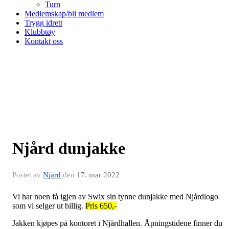
Turn
Medlemskap/bli medlem
Trygg idrett
Klubbtøy
Kontakt oss
Njård dunjakke
Postet av
Njård
den
17. mar 2022
Vi har noen få igjen av Swix sin tynne dunjakke med Njårdlogo
som vi selger ut billig.
Pris 650,-
Jakken kjøpes på kontoret i Njårdhallen. Åpningstidene finner du