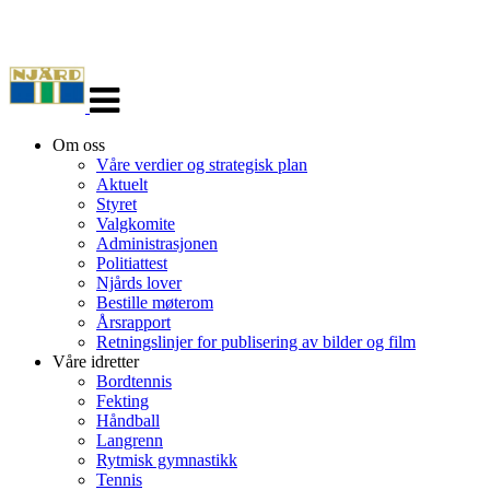
Veksle
navigasjon
Om oss
Våre verdier og strategisk plan
Aktuelt
Styret
Valgkomite
Administrasjonen
Politiattest
Njårds lover
Bestille møterom
Årsrapport
Retningslinjer for publisering av bilder og film
Våre idretter
Bordtennis
Fekting
Håndball
Langrenn
Rytmisk gymnastikk
Tennis