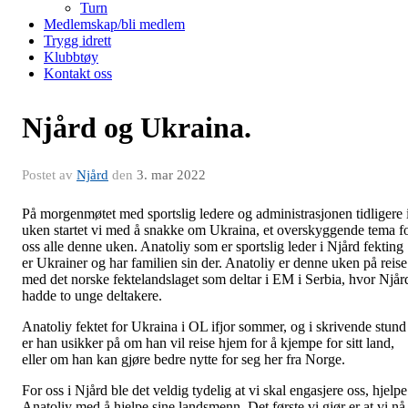
Turn
Medlemskap/bli medlem
Trygg idrett
Klubbtøy
Kontakt oss
Njård og Ukraina.
Postet av
Njård
den
3. mar 2022
På morgenmøtet med sportslig ledere og administrasjonen tidligere 
uken startet vi med å snakke om Ukraina, et overskyggende tema f
oss alle denne uken. Anatoliy som er sportslig leder i Njård fekting
er Ukrainer og har familien sin der. Anatoliy er denne uken på reise
med det norske fektelandslaget som deltar i EM i Serbia, hvor Njår
hadde to unge deltakere.
Anatoliy fektet for Ukraina i OL ifjor sommer, og i skrivende stund
er han usikker på om han vil reise hjem for å kjempe for sitt land,
eller om han kan gjøre bedre nytte for seg her fra Norge.
For oss i Njård ble det veldig tydelig at vi skal engasjere oss, hjelpe
Anatoliy med å hjelpe sine landsmenn. Det første vi gjør er at vi nå