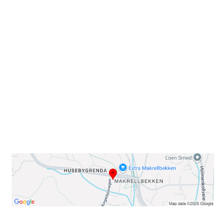
Velkommen til Njård
Sammen blir vi best!
Sørkedalsveien 106,
0378 Oslo
E-post: info@njaard.no
Telefon:
23 22 22 50
Organisasjonsnummer: 971435577
Her finner du oss