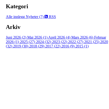
Kategori
Alle innlegg
Nyheter (7)
RSS
Arkiv
Juni 2026 (2)
Mai 2026 (1)
April 2026 (4)
Mars 2026 (6)
Februar
2026 (1)
2025 (27)
2024 (32)
2023 (22)
2022 (27)
2021 (25)
2020
(32)
2019 (30)
2018 (29)
2017 (22)
2016 (9)
2015 (1)
Velkommen til Njård
Sammen blir vi best!
Sørkedalsveien 106,
0378 Oslo