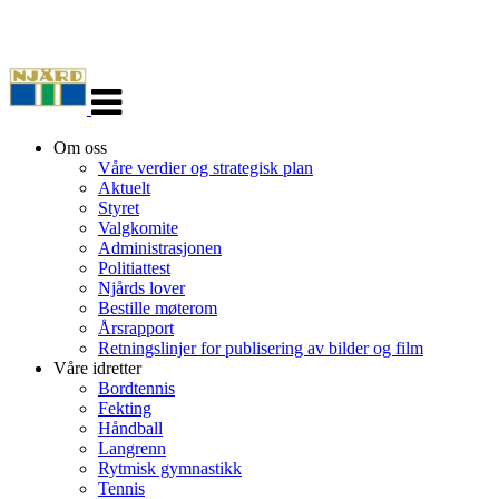
Veksle
navigasjon
Om oss
Våre verdier og strategisk plan
Aktuelt
Styret
Valgkomite
Administrasjonen
Politiattest
Njårds lover
Bestille møterom
Årsrapport
Retningslinjer for publisering av bilder og film
Våre idretter
Bordtennis
Fekting
Håndball
Langrenn
Rytmisk gymnastikk
Tennis