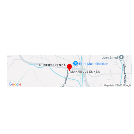
E-post: info@njaard.no
Telefon:
23 22 22 50
Organisasjonsnummer: 971435577
Her finner du oss