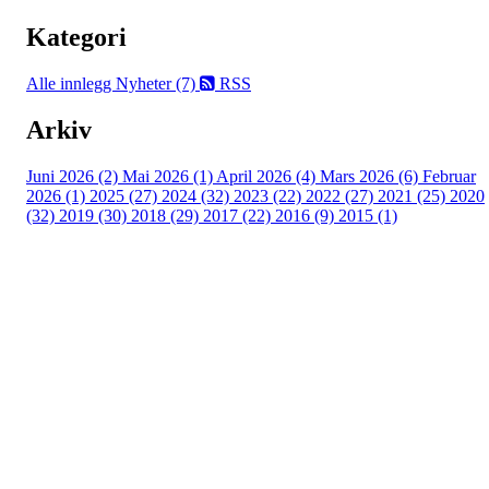
Kategori
Alle innlegg
Nyheter (7)
RSS
Arkiv
Juni 2026 (2)
Mai 2026 (1)
April 2026 (4)
Mars 2026 (6)
Februar
2026 (1)
2025 (27)
2024 (32)
2023 (22)
2022 (27)
2021 (25)
2020
(32)
2019 (30)
2018 (29)
2017 (22)
2016 (9)
2015 (1)
Velkommen til Njård
Sammen blir vi best!
Sørkedalsveien 106,
0378 Oslo