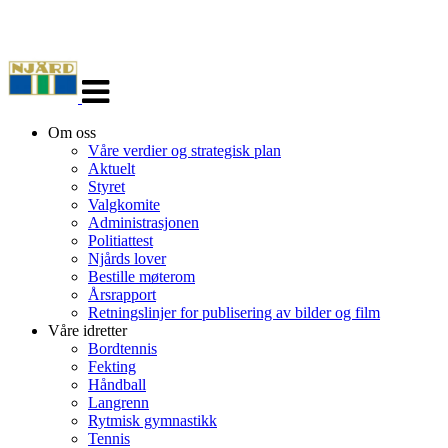
Veksle
navigasjon
Om oss
Våre verdier og strategisk plan
Aktuelt
Styret
Valgkomite
Administrasjonen
Politiattest
Njårds lover
Bestille møterom
Årsrapport
Retningslinjer for publisering av bilder og film
Våre idretter
Bordtennis
Fekting
Håndball
Langrenn
Rytmisk gymnastikk
Tennis