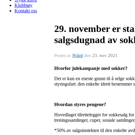
Klubbtøy
Kontakt oss
29. november er s
salgsdugnad av sok
Postet av
Njård
den
23. nov 2021
Hvorfor julekampanje med sokker?
Det
er kun en eneste grunn til å selge sokk
styringsfart: den enkelte idrett bestemme
Hvordan styres pengene?
Hovedlaget tilrettelegger for sokkesalg for å
treningssamlinger, cuper, sosiale samlinger, k
*50% av salgsinntekten til den enkelte avde