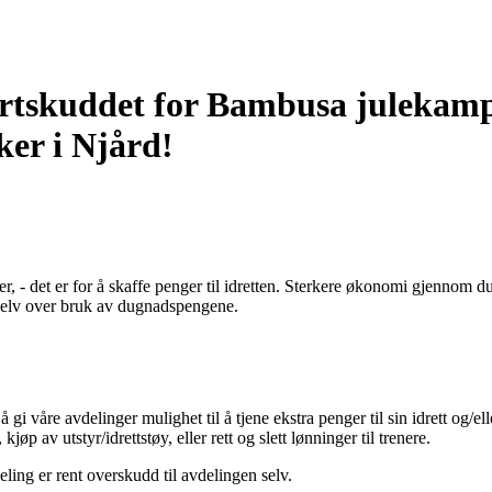
tartskuddet for Bambusa julekam
ker i Njård!
er, - det er for å skaffe penger til idretten. Sterkere økonomi gjennom d
r selv over bruk av dugnadspengene.
 gi våre avdelinger mulighet til å tjene ekstra penger til sin idrett og/ell
jøp av utstyr/idrettstøy, eller rett og slett lønninger til trenere.
ling er rent overskudd til avdelingen selv.