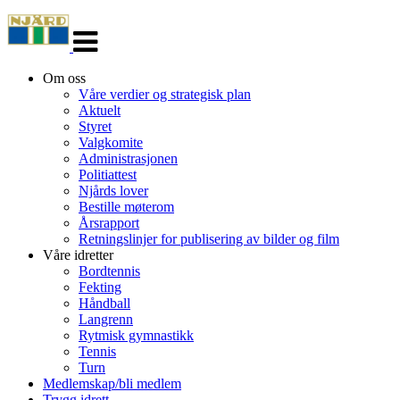
Veksle
navigasjon
Om oss
Våre verdier og strategisk plan
Aktuelt
Styret
Valgkomite
Administrasjonen
Politiattest
Njårds lover
Bestille møterom
Årsrapport
Retningslinjer for publisering av bilder og film
Våre idretter
Bordtennis
Fekting
Håndball
Langrenn
Rytmisk gymnastikk
Tennis
Turn
Medlemskap/bli medlem
Trygg idrett