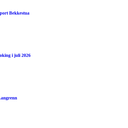
port Bekkestua
king i juli 2026
 Langrenn