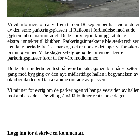
Vi vil informere om at vi frem til den 18. september har leid ut dele
av den store parkeringsplassen til Railcom i forbindelse med at de
gjør en jobb i nærområdet. Dette har vi gjort kun pga at det gir
ekstra inntekter til klubben. Parkeringsinntektene ble sterkt reduser
i en lang periode fra 12. mars og det er noe av det tapet vi forsøker 
ta inn igjen her. Vi beklager selvfølgelig den ulempen færre
parkeringsplasser fører til for våre medlemmer.
Dette blir imidlertid en test på hvordan situasjonen blir når vi setter 
gang med bygging av den nye midlertidige hallen i begynnelsen av
oktober da den vil ta ca samme område av plassen.
Vi minner for øvrig om de parkeringen vi har på vestsiden av halle
mot ambassaden. De vil også nå få to timer gratis hele dagen.
Logg inn for å skrive en kommentar.