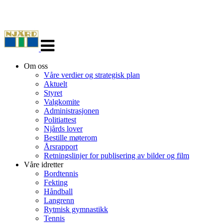
Veksle
navigasjon
Om oss
Våre verdier og strategisk plan
Aktuelt
Styret
Valgkomite
Administrasjonen
Politiattest
Njårds lover
Bestille møterom
Årsrapport
Retningslinjer for publisering av bilder og film
Våre idretter
Bordtennis
Fekting
Håndball
Langrenn
Rytmisk gymnastikk
Tennis