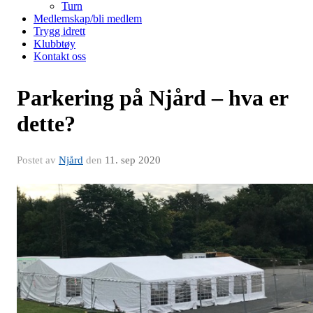
Turn
Medlemskap/bli medlem
Trygg idrett
Klubbtøy
Kontakt oss
Parkering på Njård – hva er
dette?
Postet av
Njård
den
11. sep 2020