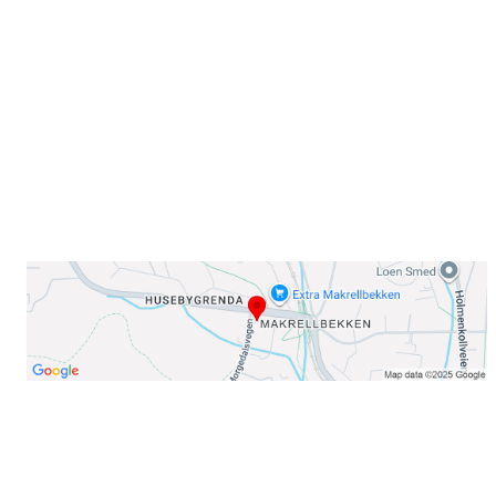
Sørkedalsveien 106,
0378 Oslo
E-post: info@njaard.no
Telefon:
23 22 22 50
Organisasjonsnummer: 971435577
Her finner du oss