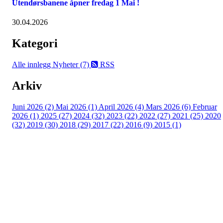
Utendørsbanene åpner fredag 1 Mai !
30.04.2026
Kategori
Alle innlegg
Nyheter (7)
RSS
Arkiv
Juni 2026 (2)
Mai 2026 (1)
April 2026 (4)
Mars 2026 (6)
Februar
2026 (1)
2025 (27)
2024 (32)
2023 (22)
2022 (27)
2021 (25)
2020
(32)
2019 (30)
2018 (29)
2017 (22)
2016 (9)
2015 (1)
Velkommen til Njård
Sammen blir vi best!