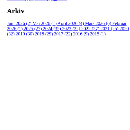
Arkiv
Juni 2026 (2)
Mai 2026 (1)
April 2026 (4)
Mars 2026 (6)
Februar
2026 (1)
2025 (27)
2024 (32)
2023 (22)
2022 (27)
2021 (25)
2020
(32)
2019 (30)
2018 (29)
2017 (22)
2016 (9)
2015 (1)
Velkommen til Njård
Sammen blir vi best!
Sørkedalsveien 106,
0378 Oslo
E-post: info@njaard.no
Telefon:
23 22 22 50