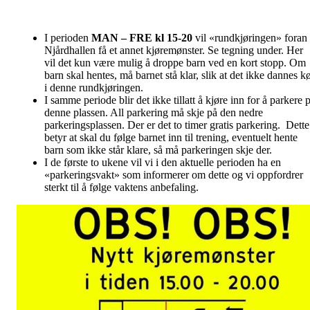
I perioden
MAN – FRE kl 15-20
vil «rundkjøringen» foran
Njårdhallen få et annet kjøremønster. Se tegning under. Her
vil det kun være mulig å droppe barn ved en kort stopp. Om
barn skal hentes, må barnet stå klar, slik at det ikke dannes k
i denne rundkjøringen.
I samme periode blir det ikke tillatt å kjøre inn for å parkere 
denne plassen. All parkering må skje på den nedre
parkeringsplassen. Der er det to timer gratis parkering. Dette
betyr at skal du følge barnet inn til trening, eventuelt hente
barn som ikke står klare, så må parkeringen skje der.
I de første to ukene vil vi i den aktuelle perioden ha en
«parkeringsvakt» som informerer om dette og vi oppfordrer
sterkt til å følge vaktens anbefaling.