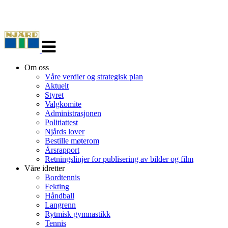
Veksle
navigasjon
Om oss
Våre verdier og strategisk plan
Aktuelt
Styret
Valgkomite
Administrasjonen
Politiattest
Njårds lover
Bestille møterom
Årsrapport
Retningslinjer for publisering av bilder og film
Våre idretter
Bordtennis
Fekting
Håndball
Langrenn
Rytmisk gymnastikk
Tennis