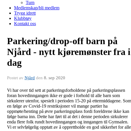
Turn
Medlemskap/bli medlem
Trygg idrett
Klubbtøy
Kontakt oss
Parkering/drop-off barn på
Njård - nytt kjøremønster fra i
dag
Postet av
Njård
den
8. sep 2020
Vi har over tid sett at parkeringsforholdene på parkeringsplassen
foran hovedinngangen ikke er gode i forhold til alle barn som
sirkulerer utenfor, spesielt i perioden 15-20 på ettermiddagene. So
en følge av Covid-19 restriksjoner vil mange partier ha
oppmøte/henting på øvre parkeringsplass fordi foreldrene ikke kan
følge barna inn. Dette har ført til at det i denne perioden sirkulerer
enda flere folk rundt hovedinngangen og inngangen til Gymsalen.
Vi er selvfølgelig opptatt av å opprettholde en god sikkerhet for alle