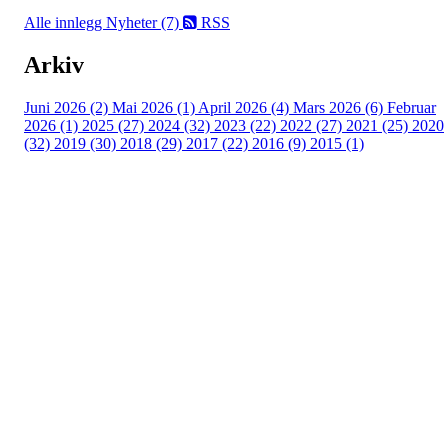
Alle innlegg
Nyheter (7)
RSS
Arkiv
Juni 2026 (2)
Mai 2026 (1)
April 2026 (4)
Mars 2026 (6)
Februar
2026 (1)
2025 (27)
2024 (32)
2023 (22)
2022 (27)
2021 (25)
2020
(32)
2019 (30)
2018 (29)
2017 (22)
2016 (9)
2015 (1)
Velkommen til Njård
Sammen blir vi best!
Sørkedalsveien 106,
0378 Oslo
E-post: info@njaard.no