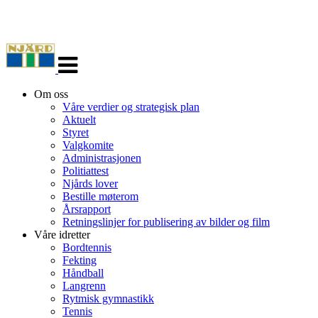
Veksle
navigasjon
Om oss
Våre verdier og strategisk plan
Aktuelt
Styret
Valgkomite
Administrasjonen
Politiattest
Njårds lover
Bestille møterom
Årsrapport
Retningslinjer for publisering av bilder og film
Våre idretter
Bordtennis
Fekting
Håndball
Langrenn
Rytmisk gymnastikk
Tennis