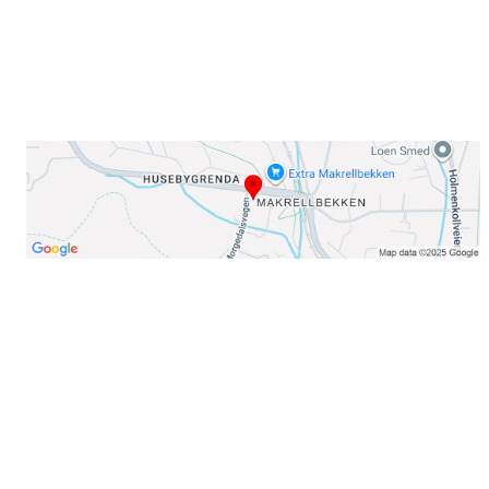
Telefon:
23 22 22 50
Organisasjonsnummer: 971435577
Her finner du oss