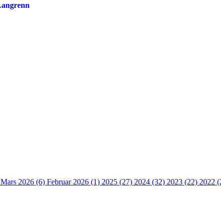
 Langrenn
)
Mars 2026 (6)
Februar 2026 (1)
2025 (27)
2024 (32)
2023 (22)
2022 (