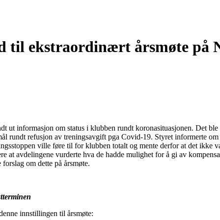
d til ekstraordinært årsmøte på N
dt ut informasjon om status i klubben rundt koronasituasjonen. Det ble
l rundt refusjon av treningsavgift pga Covid-19. Styret informerte om 
gsstoppen ville føre til for klubben totalt og mente derfor at det ikke va
ere at avdelingene vurderte hva de hadde mulighet for å gi av kompensas
forslag om dette på årsmøte.
stterminen
enne innstillingen til årsmøte: