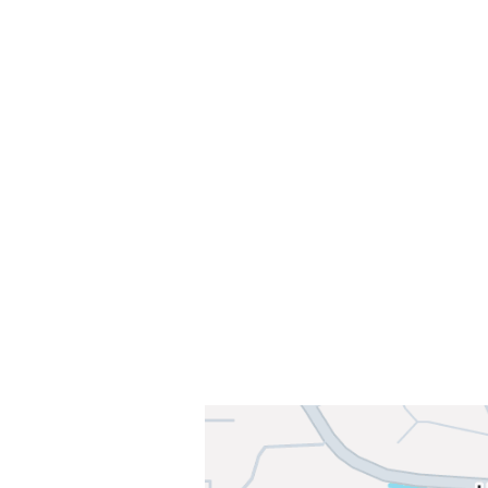
Velkommen til Njård
Sammen blir vi best!
Sørkedalsveien 106,
0378 Oslo
E-post: info@njaard.no
Telefon:
23 22 22 50
Organisasjonsnummer: 971435577
Her finner du oss