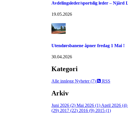
Avdelingsleder/sportslig leder – Njård
19.05.2026
Utendørsbanene åpner fredag 1 Mai !
30.04.2026
Kategori
Alle innlegg
Nyheter (7)
RSS
Arkiv
Juni 2026 (2)
Mai 2026 (1)
April 2026 (4
(29)
2017 (22)
2016 (9)
2015 (1)