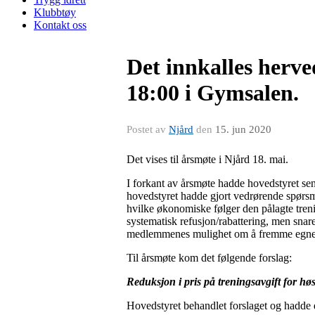
Klubbtøy
Kontakt oss
Det innkalles herve
18:00 i Gymsalen.
Postet av
Njård
den
15. jun 2020
Det vises til årsmøte i Njård 18. mai.
I forkant av årsmøte hadde hovedstyret sen
hovedstyret hadde gjort vedrørende spørsmå
hvilke økonomiske følger den pålagte trenin
systematisk refusjon/rabattering, men snar
medlemmenes mulighet om å fremme egne 
Til årsmøte kom det følgende forslag:
Reduksjon i pris på treningsavgift for hø
Hovedstyret behandlet forslaget og hadde d