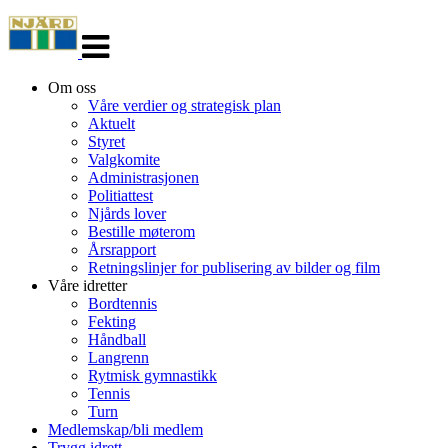
Veksle
navigasjon
Om oss
Våre verdier og strategisk plan
Aktuelt
Styret
Valgkomite
Administrasjonen
Politiattest
Njårds lover
Bestille møterom
Årsrapport
Retningslinjer for publisering av bilder og film
Våre idretter
Bordtennis
Fekting
Håndball
Langrenn
Rytmisk gymnastikk
Tennis
Turn
Medlemskap/bli medlem
Trygg idrett