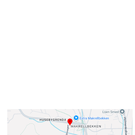
Velkommen til Njård
Sammen blir vi best!
Sørkedalsveien 106,
0378 Oslo
E-post: info@njaard.no
Telefon:
23 22 22 50
Organisasjonsnummer: 971435577
Her finner du oss