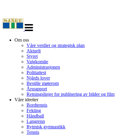
Veksle
navigasjon
Om oss
Våre verdier og strategisk plan
Aktuelt
Styret
Valgkomite
Administrasjonen
Politiattest
Njårds lover
Bestille møterom
Årsrapport
Retningslinjer for publisering av bilder og film
Våre idretter
Bordtennis
Fekting
Håndball
Langrenn
Rytmisk gymnastikk
Tennis