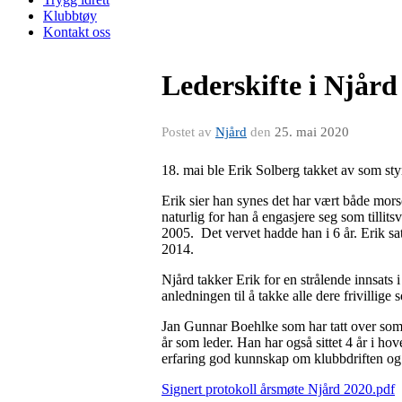
Klubbtøy
Kontakt oss
Lederskifte i Njår
Postet av
Njård
den
25. mai 2020
18. mai ble Erik Solberg takket av som styr
Erik sier han synes det har vært både morsom
naturlig for han å engasjere seg som tillit
2005. Det vervet hadde han i 6 år. Erik sa
2014.
Njård takker Erik for en strålende innsats i
anledningen til å takke alle dere frivillige 
Jan Gunnar Boehlke som har tatt over som s
år som leder. Han har også sittet 4 år i ho
erfaring god kunnskap om klubbdriften og 
Signert protokoll årsmøte Njård 2020.pdf