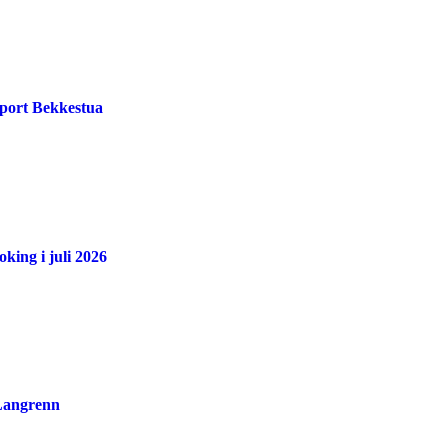
port Bekkestua
king i juli 2026
 Langrenn