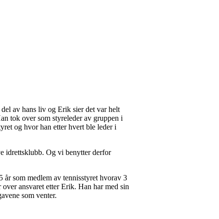
del av hans liv og Erik sier det var helt
. Han tok over som styreleder av gruppen i
et og hvor han etter hvert ble leder i
ive idrettsklubb. Og vi benytter derfor
, 5 år som medlem av tennisstyret hvorav 3
r over ansvaret etter Erik. Han har med sin
gavene som venter.