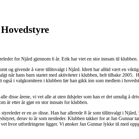
d Hovedstyre
eleder for Njård gjennom 6 år. Erik har viet en stor innsats til klubben.
t og givende å være tillitsvalgt i Njård. Idrett har alltid vært en viktig 
svalgt når hans barn startet med aktiviteter i klubben, helt tilbake 2005
tt også i valgkomiteen i klubben før han gikk inn som medlem i hovedstyr
 alle disse årene, vi vet alle at uten ildsjeler som han er det umulig å dr
som år etter år gjør en stor innsats for klubben.
tyreleder er en av disse. Han har allerede 8 år som tillitsvalgt i Njård
vedstyret, derav to år som nestleder. Klubben takker for at Jan Gunnar ta
vet hvor utfordringene ligger. Vi ønsker Jan Gunnar lykke til med opp