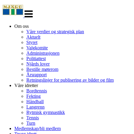
Veksle
navigasjon
Om oss
Våre verdier og strategisk plan
Aktuelt
Styret
Valgkomite
Administrasjonen
Politiattest
Njårds lover
Bestille møterom
Årsrapport
Retningslinjer for publisering av bilder og film
Våre idretter
Bordtennis
Fekting
Håndball
Langrenn
Rytmisk gymnastikk
Tennis
Turn
Medlemskap/bli medlem
Trygg idrett