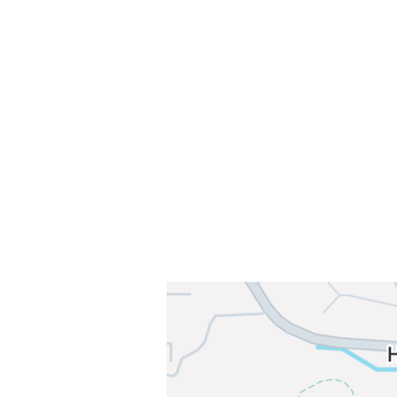
Velkommen til Njård
Sammen blir vi best!
Sørkedalsveien 106,
0378 Oslo
E-post: info@njaard.no
Telefon:
23 22 22 50
Organisasjonsnummer: 971435577
Her finner du oss