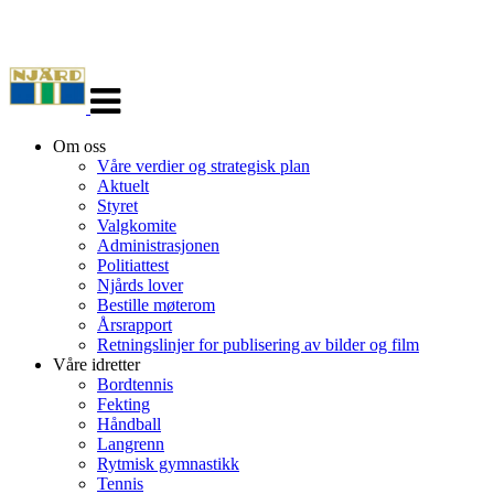
Veksle
navigasjon
Om oss
Våre verdier og strategisk plan
Aktuelt
Styret
Valgkomite
Administrasjonen
Politiattest
Njårds lover
Bestille møterom
Årsrapport
Retningslinjer for publisering av bilder og film
Våre idretter
Bordtennis
Fekting
Håndball
Langrenn
Rytmisk gymnastikk
Tennis