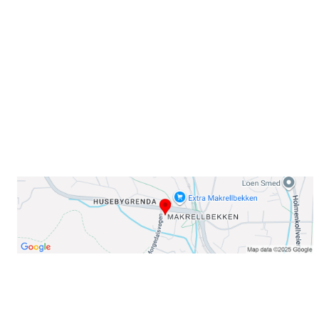
Sørkedalsveien 106,
0378 Oslo
E-post: info@njaard.no
Telefon:
23 22 22 50
Organisasjonsnummer: 971435577
Her finner du oss