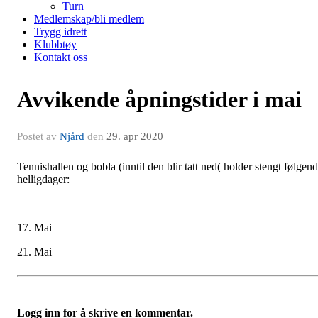
Turn
Medlemskap/bli medlem
Trygg idrett
Klubbtøy
Kontakt oss
Avvikende åpningstider i mai
Postet av
Njård
den
29. apr 2020
Tennishallen og bobla (inntil den blir tatt ned( holder stengt følgen
helligdager:
17. Mai
21. Mai
Logg inn for å skrive en kommentar.