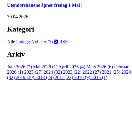
Utendørsbanene åpner fredag 1 Mai !
30.04.2026
Kategori
Alle innlegg
Nyheter (7)
RSS
Arkiv
Juni 2026 (2)
Mai 2026 (1)
April 2026 (4)
Mars 2026 (6)
Februar
2026 (1)
2025 (27)
2024 (32)
2023 (22)
2022 (27)
2021 (25)
2020
(32)
2019 (30)
2018 (29)
2017 (22)
2016 (9)
2015 (1)
Velkommen til Njård
Sammen blir vi best!