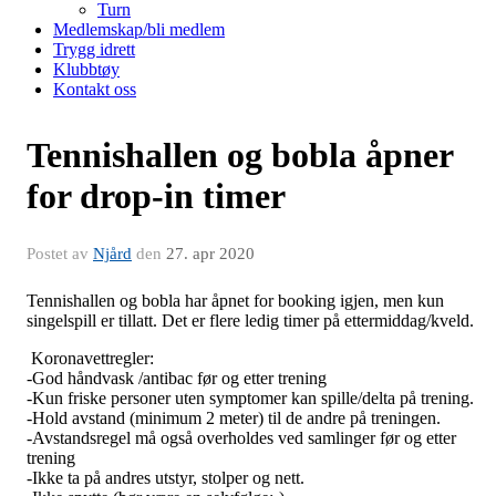
Turn
Medlemskap/bli medlem
Trygg idrett
Klubbtøy
Kontakt oss
Tennishallen og bobla åpner
for drop-in timer
Postet av
Njård
den
27. apr 2020
Tennishallen og bobla har åpnet for booking igjen, men kun
singelspill er tillatt. Det er flere ledig timer på ettermiddag/kveld.
Koronavettregler:
-God håndvask /antibac før og etter trening
-Kun friske personer uten symptomer kan spille/delta på trening.
-Hold avstand (minimum 2 meter) til de andre på treningen.
-Avstandsregel må også overholdes ved samlinger før og etter
trening
-Ikke ta på andres utstyr, stolper og nett.