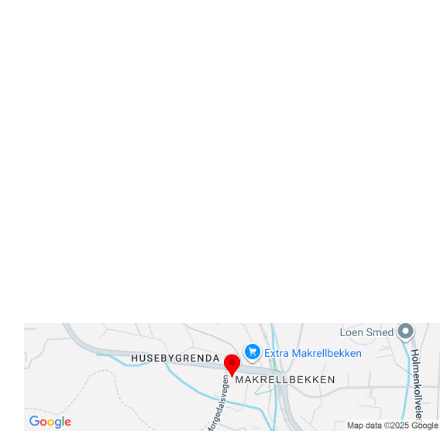
Velkommen til Njård
Sammen blir vi best!
Sørkedalsveien 106,
0378 Oslo
E-post: info@njaard.no
Telefon:
23 22 22 50
Organisasjonsnummer: 971435577
Her finner du oss