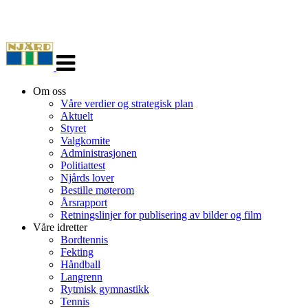
Veksle
navigasjon
Om oss
Våre verdier og strategisk plan
Aktuelt
Styret
Valgkomite
Administrasjonen
Politiattest
Njårds lover
Bestille møterom
Årsrapport
Retningslinjer for publisering av bilder og film
Våre idretter
Bordtennis
Fekting
Håndball
Langrenn
Rytmisk gymnastikk
Tennis