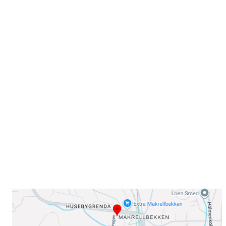
Velkommen til Njård
Sammen blir vi best!
Sørkedalsveien 106,
0378 Oslo
E-post: info@njaard.no
Telefon:
23 22 22 50
Organisasjonsnummer: 971435577
Her finner du oss