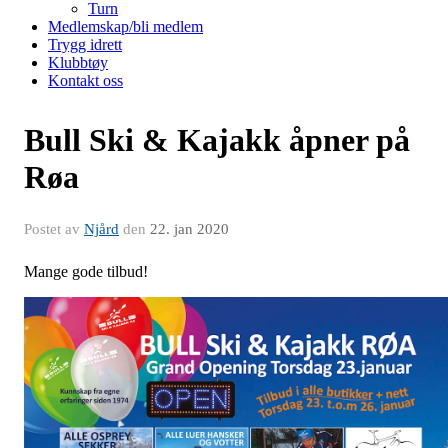
Turn
Medlemskap/bli medlem
Trygg idrett
Klubbtøy
Kontakt oss
Bull Ski & Kajakk åpner på
Røa
Postet av
Njård
den
22. jan 2020
Mange gode tilbud!