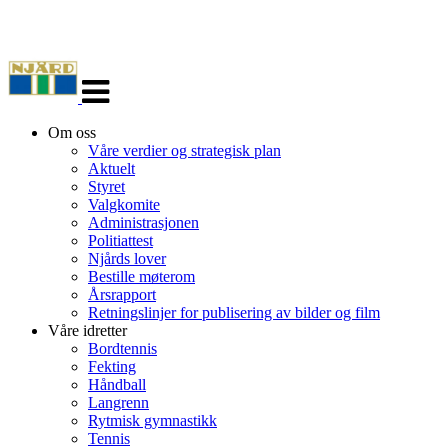
Veksle
navigasjon
Om oss
Våre verdier og strategisk plan
Aktuelt
Styret
Valgkomite
Administrasjonen
Politiattest
Njårds lover
Bestille møterom
Årsrapport
Retningslinjer for publisering av bilder og film
Våre idretter
Bordtennis
Fekting
Håndball
Langrenn
Rytmisk gymnastikk
Tennis