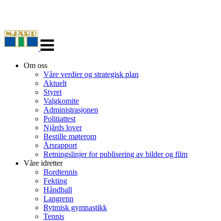
Veksle
navigasjon
Om oss
Våre verdier og strategisk plan
Aktuelt
Styret
Valgkomite
Administrasjonen
Politiattest
Njårds lover
Bestille møterom
Årsrapport
Retningslinjer for publisering av bilder og film
Våre idretter
Bordtennis
Fekting
Håndball
Langrenn
Rytmisk gymnastikk
Tennis