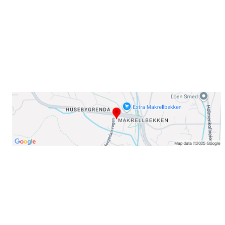
E-post: info@njaard.no
Telefon:
23 22 22 50
Organisasjonsnummer: 971435577
Her finner du oss