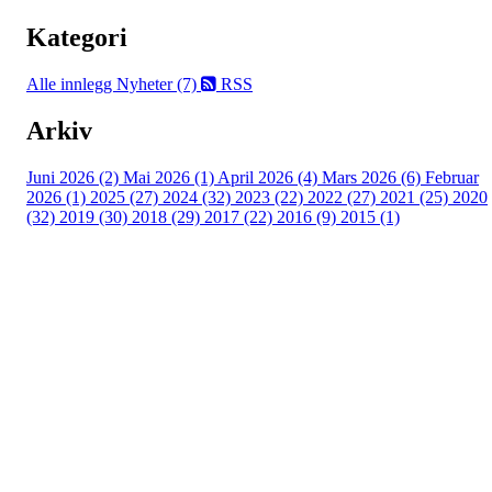
Kategori
Alle innlegg
Nyheter (7)
RSS
Arkiv
Juni 2026 (2)
Mai 2026 (1)
April 2026 (4)
Mars 2026 (6)
Februar
2026 (1)
2025 (27)
2024 (32)
2023 (22)
2022 (27)
2021 (25)
2020
(32)
2019 (30)
2018 (29)
2017 (22)
2016 (9)
2015 (1)
Velkommen til Njård
Sammen blir vi best!
Sørkedalsveien 106,
0378 Oslo