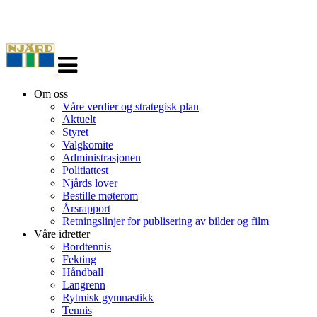
Veksle
navigasjon
Om oss
Våre verdier og strategisk plan
Aktuelt
Styret
Valgkomite
Administrasjonen
Politiattest
Njårds lover
Bestille møterom
Årsrapport
Retningslinjer for publisering av bilder og film
Våre idretter
Bordtennis
Fekting
Håndball
Langrenn
Rytmisk gymnastikk
Tennis