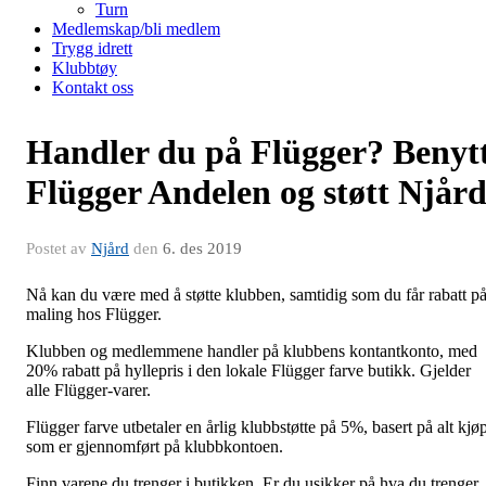
Turn
Medlemskap/bli medlem
Trygg idrett
Klubbtøy
Kontakt oss
Handler du på Flügger? Benyt
Flügger Andelen og støtt Njår
Postet av
Njård
den
6. des 2019
Nå kan du være med å støtte klubben, samtidig som du får rabatt p
maling hos Flügger.
Klubben og medlemmene handler på klubbens kontantkonto, med
20% rabatt på hyllepris i den lokale Flügger farve butikk. Gjelder
alle Flügger-varer.
Flügger farve utbetaler en årlig klubbstøtte på 5%, basert på alt kjø
som er gjennomført på klubbkontoen.
Finn varene du trenger i butikken. Er du usikker på hva du trenger,