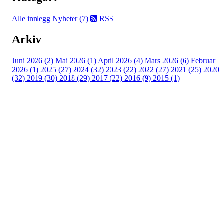
Alle innlegg
Nyheter (7)
RSS
Arkiv
Juni 2026 (2)
Mai 2026 (1)
April 2026 (4)
Mars 2026 (6)
Februar
2026 (1)
2025 (27)
2024 (32)
2023 (22)
2022 (27)
2021 (25)
2020
(32)
2019 (30)
2018 (29)
2017 (22)
2016 (9)
2015 (1)
Velkommen til Njård
Sammen blir vi best!
Sørkedalsveien 106,
0378 Oslo
E-post: info@njaard.no