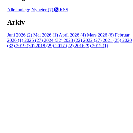
Alle innlegg
Nyheter (7)
RSS
Arkiv
Juni 2026 (2)
Mai 2026 (1)
April 2026 (4)
Mars 2026 (6)
Februar
2026 (1)
2025 (27)
2024 (32)
2023 (22)
2022 (27)
2021 (25)
2020
(32)
2019 (30)
2018 (29)
2017 (22)
2016 (9)
2015 (1)
Velkommen til Njård
Sammen blir vi best!
Sørkedalsveien 106,
0378 Oslo
E-post: info@njaard.no