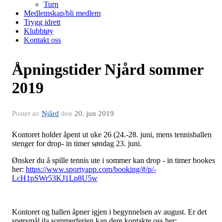
Turn
Medlemskap/bli medlem
Trygg idrett
Klubbtøy
Kontakt oss
Åpningstider Njård sommer
2019
Postet av
Njård
den
20. jun 2019
Kontoret holder åpent ut uke 26 (24.-28. juni, mens tennishallen
stenger for drop- in timer søndag 23. juni.
Ønsker du å spille tennis ute i sommer kan drop - in timer bookes
her:
https://www.sportyapp.com/booking/#/p/-
LcH1pSWr53KJ1Lp8U5w
Kontoret og hallen åpner igjen i begynnelsen av august. Er det
spørsmål ila sommerferien kan dere kontakte oss her: