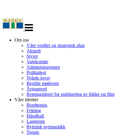
Veksle
navigasjon
Om oss
Våre verdier og strategisk plan
Aktuelt
Styret
Valgkomite
Administrasjonen
Politiattest
Njårds lover
Bestille møterom
Årsrapport
Retningslinjer for publisering av bilder og film
Våre idretter
Bordtennis
Fekting
Håndball
Langrenn
Rytmisk gymnastikk
Tennis