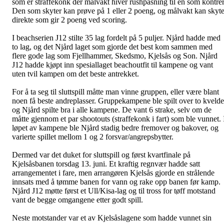
som er straffekonk der målvakt hiver rushpasning til en som kontrer
Den som skyter kan prøve på 1 eller 2 poeng, og målvakt kan skyt
direkte som gir 2 poeng ved scoring.
I beachserien J12 stilte 35 lag fordelt på 5 puljer. Njård hadde med
to lag, og det Njård laget som gjorde det best kom sammen med
flere gode lag som Fjellhammer, Skedsmo, Kjelsås og Son. Njård
J12 hadde kjøpt inn spesiallaget beachoutfit til kampene og vant
uten tvil kampen om det beste antrekket.
For å ta seg til sluttspill måtte man vinne gruppen, eller være blant
noen få beste andreplasser. Gruppekampene ble spilt over to kvelde
og Njård spilte bra i alle kampene. De vant 6 strake, selv om de
måtte gjennom et par shootouts (straffekonk i fart) som ble vunnet. 
løpet av kampene ble Njård stadig bedre fremover og bakover, og
varierte spillet mellom 1 og 2 forsvar/angrepsbytter.
Dermed var det duket for sluttspill og først kvartfinale på
Kjelsåsbanen torsdag 13. juni. Et kraftig regnvær hadde satt
arrangementet i fare, men arrangøren Kjelsås gjorde en strålende
innsats med å tømme banen for vann og rake opp banen før kamp.
Njård J12 møtte først et Ull/Kisa-lag og til tross for tøff motstand
vant de begge omgangene etter godt spill.
Neste motstander var et av Kjelsåslagene som hadde vunnet sin