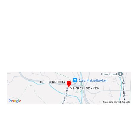
Sørkedalsveien 106,
0378 Oslo
E-post: info@njaard.no
Telefon:
23 22 22 50
Organisasjonsnummer: 971435577
Her finner du oss