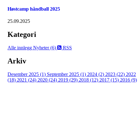
Høstcamp håndball 2025
25.09.2025
Kategori
Alle innlegg
Nyheter (6)
RSS
Arkiv
Desember 2025 (1)
September 2025 (1)
2024 (2)
2023 (22)
2022
(18)
2021 (24)
2020 (24)
2019 (29)
2018 (12)
2017 (15)
2016 (9)
Velkommen til Njård
Sammen blir vi best!