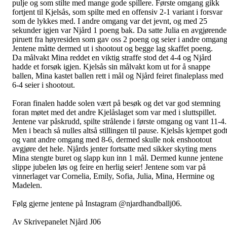
pulje og som stilte med mange gode spillere. Første omgang gikk
fortjent til Kjelsås, som spilte med en offensiv 2-1 variant i forsvar
som de lykkes med. I andre omgang var det jevnt, og med 25
sekunder igjen var Njård 1 poeng bak. Da satte Julia en avgjørende
piruett fra høyresiden som gav oss 2 poeng og seier i andre omgang
Jentene måtte dermed ut i shootout og begge lag skaffet poeng.
Da målvakt Mina reddet en viktig straffe stod det 4-4 og Njård
hadde et forsøk igjen. Kjelsås sin målvakt kom ut for å snappe
ballen, Mina kastet ballen rett i mål og Njård feiret finaleplass med
6-4 seier i shootout.
Foran finalen hadde solen vært på besøk og det var god stemning
foran møtet med det andre Kjelåslaget som var med i sluttspillet.
Jentene var påskrudd, spilte strålende i første omgang og vant 11-4.
Men i beach så nulles altså stillingen til pause. Kjelsås kjempet god
og vant andre omgang med 8-6, dermed skulle nok enshootout
avgjøre det hele. Njårds jenter fortsatte med sikker skyting mens
Mina stengte buret og slapp kun inn 1 mål. Dermed kunne jentene
slippe jubelen løs og feire en herlig seier! Jentene som var på
vinnerlaget var Cornelia, Emily, Sofia, Julia, Mina, Hermine og
Madelen.
Følg gjerne jentene på Instagram @njardhandballj06.
Av Skrivepanelet Njård J06