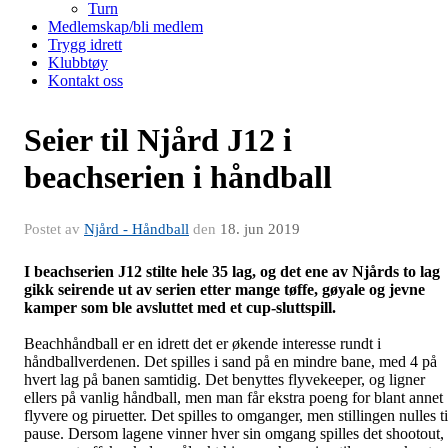
Turn
Medlemskap/bli medlem
Trygg idrett
Klubbtøy
Kontakt oss
Seier til Njård J12 i
beachserien i håndball
Postet av
Njård - Håndball
den
18. jun 2019
I beachserien J12 stilte
hele 35 lag, og det ene av Njårds to lag
gikk seirende ut av serien etter mange tøffe, gøyale og jevne
kamper som ble avsluttet med et cup-sluttspill.
Beachhåndball er en idrett det er økende interesse rundt i
håndballverdenen. Det spilles i sand på en mindre bane, med 4 på
hvert lag på banen samtidig. Det benyttes flyvekeeper, og ligner
ellers på vanlig håndball, men man får ekstra poeng for blant annet
flyvere og piruetter. Det spilles to omganger, men stillingen nulles ti
pause. Dersom lagene vinner hver sin omgang spilles det shootout,