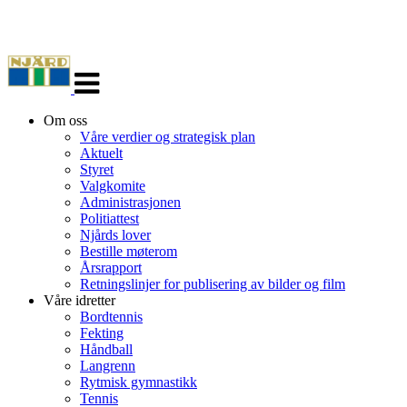
Veksle
navigasjon
Om oss
Våre verdier og strategisk plan
Aktuelt
Styret
Valgkomite
Administrasjonen
Politiattest
Njårds lover
Bestille møterom
Årsrapport
Retningslinjer for publisering av bilder og film
Våre idretter
Bordtennis
Fekting
Håndball
Langrenn
Rytmisk gymnastikk
Tennis