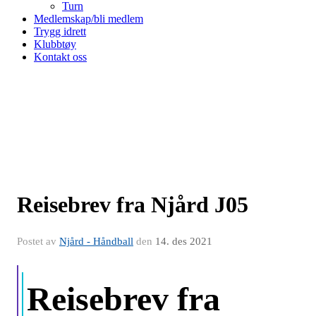
Turn
Medlemskap/bli medlem
Trygg idrett
Klubbtøy
Kontakt oss
Reisebrev fra Njård J05
Postet av
Njård - Håndball
den
14. des 2021
Reisebrev fra