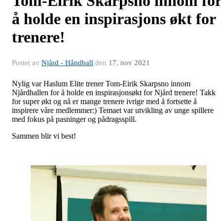
Tom-Eirik Skarpsno innom fo
å holde en inspirasjons økt for
trenere!
Postet av
Njård - Håndball
den
17. nov 2021
Nylig
var Haslum Elite trener Tom-Eirik Skarpsno innom
Njårdhallen for å holde en inspirasjonsøkt for Njård trenere! Takk
for super økt og nå er mange trenere ivrige med å fortsette å
inspirere våre medlemmer:) Temaet var utvikling av unge spillere
med fokus på pasninger og pådragsspill.
Sammen blir vi best!