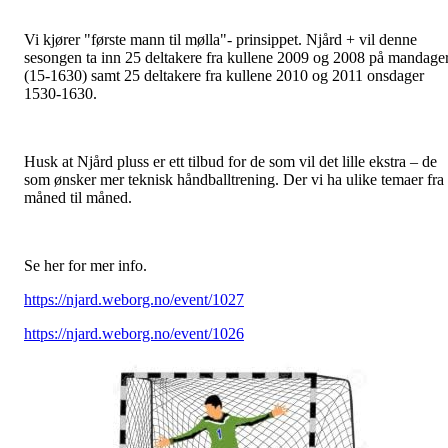
Vi kjører "f
ørst
e
man
n
til mølla
"-
prinsippet.
Njård + vil denne
sesongen
ta inn 25 deltakere
fra kullene 2009 og 2008 på mandage
(15-1630) samt 25 deltakere fra kullene 2010 og 2011 onsdager
1530-1630.
Husk at
Njård pluss er ett tilbud for de som vil det lille ekstra
– de
s
om ønsker mer
teknisk
håndballtrening. Der vi ha ulike temaer fra
måned til måned.
Se her for mer info.
https://njard.weborg.no/event/1027
https://njard.weborg.no/event/1026