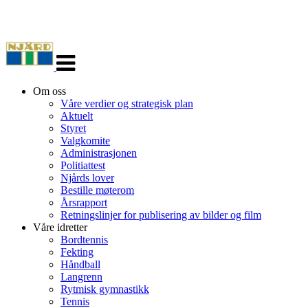
Veksle
navigasjon
Om oss
Våre verdier og strategisk plan
Aktuelt
Styret
Valgkomite
Administrasjonen
Politiattest
Njårds lover
Bestille møterom
Årsrapport
Retningslinjer for publisering av bilder og film
Våre idretter
Bordtennis
Fekting
Håndball
Langrenn
Rytmisk gymnastikk
Tennis