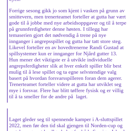
Forrige sesong gikk jo som kjent i vasken på grunn av
smittevern, men trenerteamet forteller at gutta har vært
gode til å jobbe med nye arbeidsoppgaver og til å terpe
på grunnferdigheter denne høsten. I tillegg har
temaserien gjort det nødvendig å trene på nye
innganger i angrepsspillet og gutta har tatt store steg.
Likevel forteller en av hovedtrenerne Randi Gustad at
spillsystemer kun er innganger for Njård gutter 13.
Hun mener det viktigste er å utvikle individuelle
angrepsferdigheter slik at hver enkelt spiller blir best
mulig til å lese spillet og ta egne selvstendige valg
basert på hvordan forsvarsspilleren foran dem agerer.
Trenerteamet forteller videre at gutta har utviklet seg
mye i forsvar. Flere har blitt tøffere fysisk og er villig
til å ta smeller for de andre på laget.
Laget gleder seg til spennende kamper i A-sluttspillet
2022, men før den tid skal gjengen til Norden-cup og