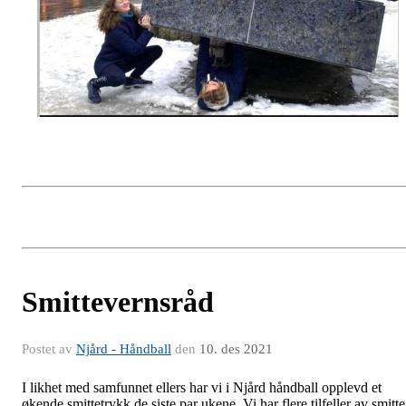
Smittevernsråd
Postet av
Njård - Håndball
den
10. des 2021
I likhet med samfunnet ellers har vi i
Njård
håndball opplevd et
økende smittetrykk de siste par ukene. Vi har flere tilfeller av smitte