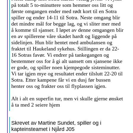
på totalt 5 to-minuttere som hemmer oss litt og
første omgangen ender med rødt kort til en Sotra
spiller og ender 14-11 til Sotra. Neste omgang blir
det mindre mål for begge lag, og vi sliter mer med
å komme til sjanser. I løpet av denne omgangen blir
en av spillerene våre skadet hardt og liggende på
sidelinjen. Hun blir hentet med ambulansen og
fraktet til Haukeland sykehus. Stillingen er da 22-
16 Sotras favør. Vi endrer på tankegangen og
bestemmer oss for å gi alt uansett om sjansene ikke
er gode, og spiller noen kjempegode sisteminutter.
Vi tar igjen mye og resultatet ender tilslutt 22-20 til
Sotra. Etter kampene får vi en dusj før bussen
henter oss og frakter oss til flyplassen igjen.
Alt i alt en superfin tur, men vi skulle gjerne ønsket
å ta med 2 seiere hjem
Skrevet av Martine Sundet, spiller og i
kapteinsteamet i Njård J05