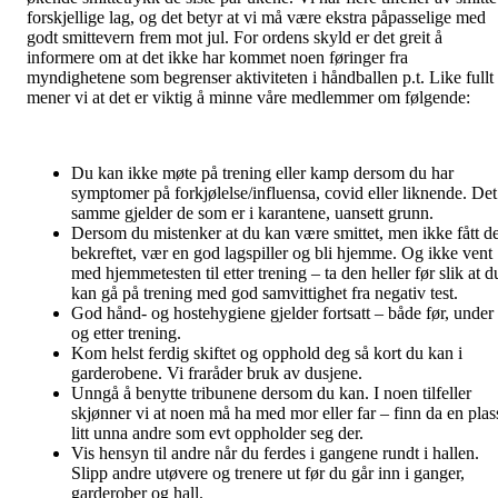
forskjellige lag, og det betyr at vi må være ekstra påpasselige med
godt smittevern frem mot jul. For ordens skyld er det greit å
informere om at det ikke har kommet noen føringer fra
myndighetene som begrenser aktiviteten i håndballen p.t. Like fullt
mener vi at det er viktig å minne våre medlemmer om følgende:
Du kan ikke møte på trening eller kamp dersom du har
symptomer på forkjølelse/influensa, covid eller liknende. Det
samme gjelder de som er i karantene, uansett grunn.
Dersom du mistenker at du kan være smittet, men ikke fått de
bekreftet, vær en god lagspiller og bli hjemme. Og ikke vent
med hjemmetesten til etter trening – ta den heller før slik at d
kan gå på trening med god samvittighet fra negativ test.
God hånd- og hostehygiene gjelder fortsatt – både før, under
og etter trening.
Kom helst ferdig skiftet og opphold deg så kort du kan i
garderobene. Vi fraråder bruk av dusjene.
Unngå å benytte tribunene dersom du kan. I noen tilfeller
skjønner vi at noen må ha med mor eller far – finn da en plas
litt unna andre som evt oppholder seg der.
Vis hensyn til andre når du ferdes i gangene rundt i hallen.
Slipp andre utøvere og trenere ut før du går inn i ganger,
garderober og hall.