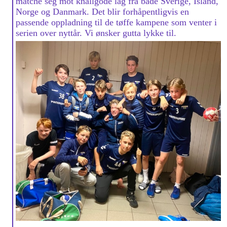
matche seg mot knallgode lag fra både Sverige, Island,
Norge og Danmark. Det blir forhåpentligvis en
passende oppladning til de tøffe kampene som venter i
serien over nyttår. Vi ønsker gutta lykke til.