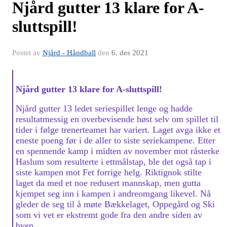
Njård gutter 13 klare for A-
sluttspill!
Postet av
Njård - Håndball
den
6. des 2021
Njård gutter 13 klare for A-sluttspill!
Njård gutter 13 ledet seriespillet lenge og hadde
resultatmessig en overbevisende høst selv om spillet til
tider i følge trenerteamet har variert. Laget avga ikke et
eneste poeng før i de aller to siste seriekampene. Etter
en spennende kamp i midten av november mot råsterke
Haslum som resulterte i ettmålstap, ble det også tap i
siste kampen mot Fet forrige helg. Riktignok stilte
laget da med et noe redusert mannskap, men gutta
kjempet seg inn i kampen i andreomgang likevel. Nå
gleder de seg til å møte Bækkelaget, Oppegård og Ski
som vi vet er ekstremt gode fra den andre siden av
byen.