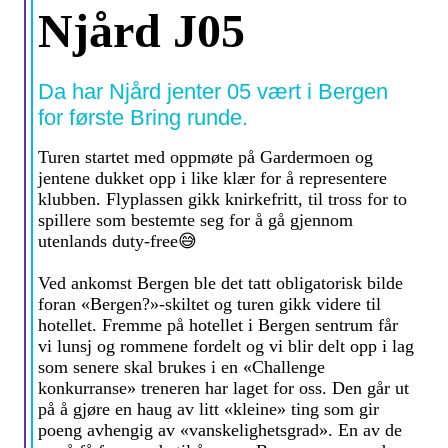
Njård J05
Da har Njård jenter 05 vært i Bergen
for første Bring runde.
Turen startet med oppmøte på Gardermoen og
jentene dukket opp i like klær for å representere
klubben. Flyplassen gikk knirkefritt, til tross for to
spillere som bestemte seg for å gå gjennom
utenlands duty-free😅
Ved ankomst Bergen ble det tatt obligatorisk bilde
foran «Bergen?»-skiltet og turen gikk videre til
hotellet. Fremme på hotellet i Bergen sentrum får
vi lunsj og rommene fordelt og vi blir delt opp i lag
som senere skal brukes i en «Challenge
konkurranse» treneren har laget for oss. Den går ut
på å gjøre en haug av litt «kleine» ting som gir
poeng avhengig av «vanskelighetsgrad». En av de