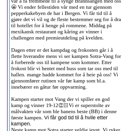
var å få fremmede til å synge Brannsangen med oss
😬 Vi ender fellestiden vår med en tur gjennom
pepperkakebyen de har i Bergen. Vi får tid til å
gjøre det vi vil og de fleste bestemmer seg for å dra
til hotellet for å henge på rommene. Middag på
mexikansk restaurant og kåring av vinner i
challengen med premieutdeling på kvelden.
Dagen etter er det kampdag og frokosten går i å
flette hverandre mens vi ser kampen Sotra-Vang for
å forberede oss til kampene som kommer. Etter
frokost blir vi hentet med buss som tar oss med til
hallen. mange hadde kommet for å heie på oss! Vi
gjennomfører rutinen vår før kamp som bl.a.
innebærer en gåtur før oppvarming.
Kampen starter mot Vang der vi spiller en god
kamp og vinner 19-12
👏🏻Vi er superstolte av
målvakten vår som ble banens beste (BB) i denne
første kampen.
Vi får god tid til å hvile etter
kampen.
Neste kamp mot Sotra starter veldig jevnt. Vi ryker