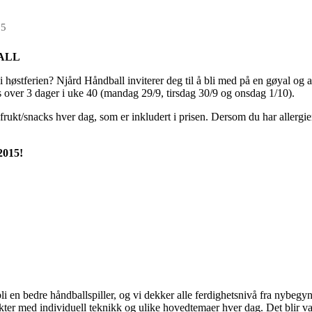
25
BALL
 i høstferien? Njård Håndball inviterer deg til å bli med på en gøyal og 
s over 3 dager i uke 40 (mandag 29/9, tirsdag 30/9 og onsdag 1/10).
frukt/snacks hver dag, som er inkludert i prisen. Dersom du har allergier,
2015!
 en bedre håndballspiller, og vi dekker alle ferdighetsnivå fra nybegynne
r med individuell teknikk og ulike hovedtemaer hver dag. Det blir varie