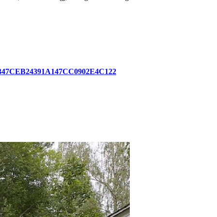
3EDC347CEB24391A147CC0902E4C122