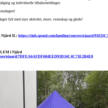
pfølging og individuelle tilbakemeldinger.
 onsdagen!
 dager fylt med mye aktivitet, moro, vennskap og glede!
 Njård IL:
https://club.spond.com/landing/courses/njaard/9
DLEM i Njård
/courses/njaard/7DFEA6AFDF684EED93D34C4C73E2B4E8