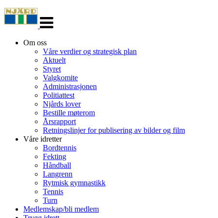
Veksle
navigasjon
Om oss
Våre verdier og strategisk plan
Aktuelt
Styret
Valgkomite
Administrasjonen
Politiattest
Njårds lover
Bestille møterom
Årsrapport
Retningslinjer for publisering av bilder og film
Våre idretter
Bordtennis
Fekting
Håndball
Langrenn
Rytmisk gymnastikk
Tennis
Turn
Medlemskap/bli medlem
Trygg idrett