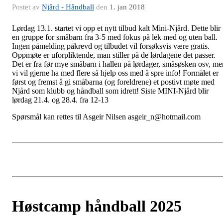
Postet av
Njård - Håndball
den
1. jan 2018
Lørdag 13.1. startet vi opp et nytt tilbud kalt Mini-Njård. Dette blir
en gruppe for småbarn fra 3-5 med fokus på lek med og uten ball.
Ingen påmelding påkrevd og tilbudet vil forsøksvis være gratis.
Oppmøte er uforpliktende, man stiller på de lørdagene det passer.
Det er fra før mye småbarn i hallen på lørdager, småsøsken osv, me
vi vil gjerne ha med flere så hjelp oss med å spre info! Formålet er
først og fremst å gi småbarna (og foreldrene) et postivt møte med
Njård som klubb og håndball som idrett! Siste MINI-Njård blir
lørdag 21.4. og 28.4. fra 12-13
Spørsmål kan rettes til Asgeir Nilsen asgeir_n@hotmail.com
Høstcamp håndball 2025