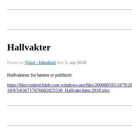
Hallvakter
Postet av
Njård - Håndball
den
5. sep 2018
Hallvaktene for høsten er publisert:
https://bloccontent.blob.core.windows.net/files/200000195/1879/2
18/9/5/636717876682825530_Hallvakt-høst-2018.xlsx