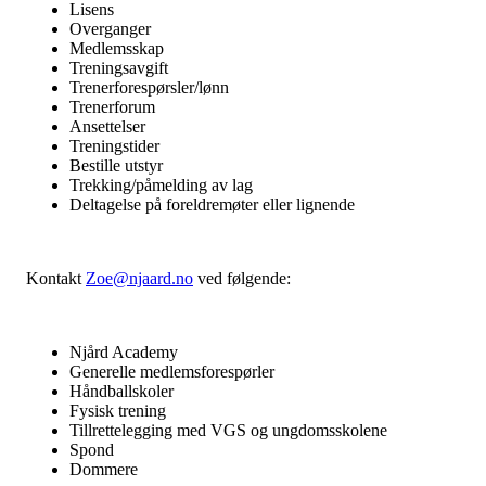
Lisens
Overganger
Medlemsskap
Treningsavgift
Trenerforespørsler/lønn
Trenerforum
Ansettelser
Treningstider
Bestille utstyr
Trekking/påmelding av lag
Deltagelse på foreldremøter eller lignende
Kontakt
Zoe@njaard.no
ved følgende:
Njård Academy
Generelle medlemsforespørler
Håndballskoler
Fysisk trening
Tillrettelegging med VGS og ungdomsskolene
Spond
Dommere