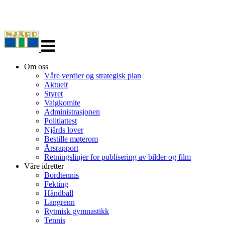
Veksle
navigasjon
Om oss
Våre verdier og strategisk plan
Aktuelt
Styret
Valgkomite
Administrasjonen
Politiattest
Njårds lover
Bestille møterom
Årsrapport
Retningslinjer for publisering av bilder og film
Våre idretter
Bordtennis
Fekting
Håndball
Langrenn
Rytmisk gymnastikk
Tennis