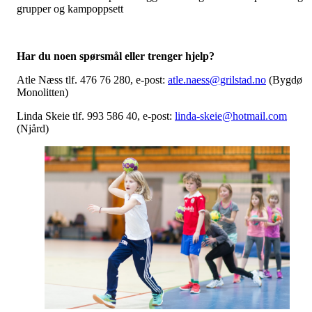
grupper og kampoppsett
Har du noen spørsmål eller trenger hjelp?
Atle Næss tlf. 476 76 280, e-post:
atle.naess@grilstad.no
(Bygdø
Monolitten)
Linda Skeie tlf. 993 586 40, e-post:
linda-skeie@hotmail.com
(Njård)