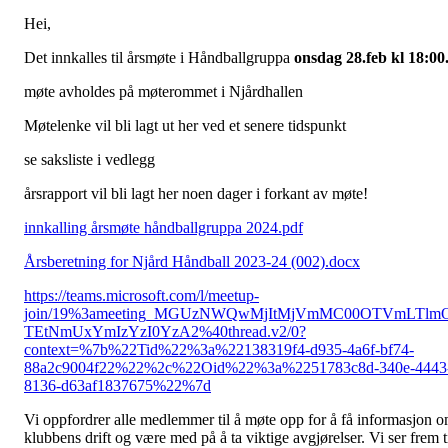
Hei,
Det innkalles til årsmøte i Håndballgruppa
onsdag 28.feb kl 18:00
møte avholdes på møterommet i Njårdhallen
Møtelenke vil bli lagt ut her ved et senere tidspunkt
se saksliste i vedlegg
årsrapport vil bli lagt her noen dager i forkant av møte!
innkalling årsmøte håndballgruppa 2024.pdf
Årsberetning for Njård Håndball 2023-24 (002).docx
https://teams.microsoft.com/l/meetup-
join/19%3ameeting_MGUzNWQwMjItMjVmMC00OTVmLTlm
TEtNmUxYmIzYzI0YzA2%40thread.v2/0?
context=%7b%22Tid%22%3a%22138319f4-d935-4a6f-bf74-
88a2c9004f22%22%2c%22Oid%22%3a%2251783c8d-340e-4443
8136-d63af1837675%22%7d
Vi oppfordrer alle medlemmer til å møte opp for å få informasjon 
klubbens drift og være med på å ta viktige avgjørelser. Vi ser frem t