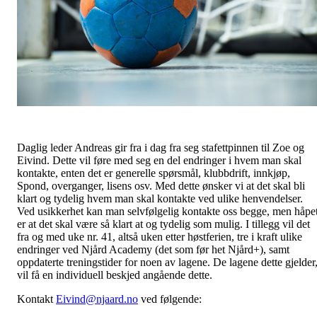
Daglig leder Andreas gir fra i dag fra seg stafettpinnen til Zoe og
Eivind. Dette vil føre med seg en del endringer i hvem man skal
kontakte, enten det er generelle spørsmål, klubbdrift, innkjøp,
Spond, overganger, lisens osv. Med dette ønsker vi at det skal bli
klart og tydelig hvem man skal kontakte ved ulike henvendelser.
Ved usikkerhet kan man selvfølgelig kontakte oss begge, men håpe
er at det skal være så klart at og tydelig som mulig. I tillegg vil det
fra og med uke nr. 41, altså uken etter høstferien, tre i kraft ulike
endringer ved Njård Academy (det som før het Njård+), samt
oppdaterte treningstider for noen av lagene. De lagene dette gjelder
vil få en individuell beskjed angående dette.
Kontakt
Eivind@njaard.no
ved følgende: