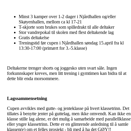
Minst 3 kamper over 1-2 dager i Njårdhallen og/eller
Skøyenhallen, mellom ca kl 17-21
T-skjorte som brukes som spilledrakt til alle deltaker
Stor vandrepokal til skolen med flest deltakende lag
Gratis deltakelse
Treningstid før cupen i Njårdhallen søndag 15.april fra kl
13:30-17:00 (primært for 3.-5.klasse)
Deltakerne trenger shorts og joggesko uten svart såle. Ingen
forkunnskaper kreves, men litt trening i gymtimen kan bidra til at
dette blir enda morsommere.
Lagssammensetning
Cupen avvikles med gutte- og jenteklasse på hvert klassetrinn. Det
tillates å benytte jenter på guttelag, men ikke omvendt. Kan ikke en
klasse stille lag alene, er det mulig å samarbeide med parallellklasse
eller yngre klassetrinn. Dette er en glimrende anledning til å samle
klassen(e) om et felles prosjekt - bli med å ha det GØY!!