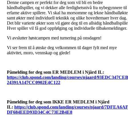
Denne campen er perfekt for deg som vil bli en bedre
håndballspiller, og vi dekker alle ferdighetsnivå fra nybegynnere til
erfarne aktive spillere. Vi skal ha morsomme og lekne håndballøkte
samt økter med individuell teknikk og ulike hovedtemaer hver dag.
Det blir varierte økter som vil gjøre deg til en allsidig håndballspille
Hver spiller vil få god oppfølging og individuelle tilbakemeldinger
Vi avslutter høstcampen med turnering på onsdagen!
Vi ser frem til å ønske deg velkommen til dager fylt med mye
aktivitet, moro, vennskap og glede!
Påmelding for deg som ER MEDLEM i Njård IL:
https://club.spond.com/landing/courses/njaard/93EDC347CE
24391A147CC0902E4C122
Påmelding for deg som IKKE ER MEDLEM i Njård
IL:
https://club.spond.com/landing/courses/njaard/7DFEA6A
DF684EED93D34C4C73E2B4E8