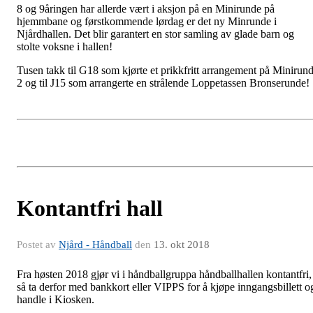
8 og 9åringen har allerde vært i aksjon på en Minirunde på
hjemmbane og førstkommende lørdag er det ny Minrunde i
Njårdhallen. Det blir garantert en stor samling av glade barn og
stolte voksne i hallen!
Tusen takk til G18 som kjørte et prikkfritt arrangement på Minirun
2 og til J15 som arrangerte en strålende Loppetassen Bronserunde!
Kontantfri hall
Postet av
Njård - Håndball
den
13. okt 2018
Fra høsten 2018 gjør vi i håndballgruppa håndballhallen kontantfri,
så ta derfor med bankkort eller VIPPS for å kjøpe inngangsbillett o
handle i Kiosken.