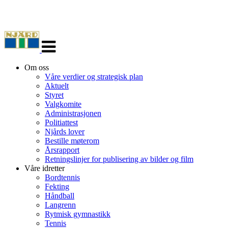
Veksle
navigasjon
Om oss
Våre verdier og strategisk plan
Aktuelt
Styret
Valgkomite
Administrasjonen
Politiattest
Njårds lover
Bestille møterom
Årsrapport
Retningslinjer for publisering av bilder og film
Våre idretter
Bordtennis
Fekting
Håndball
Langrenn
Rytmisk gymnastikk
Tennis