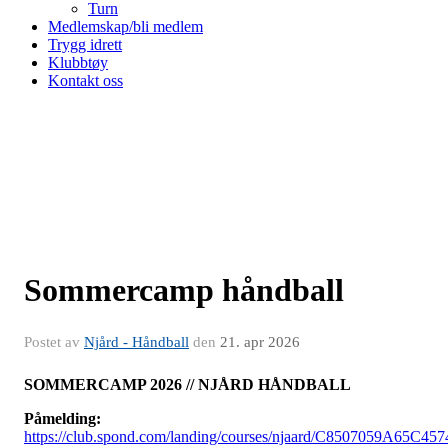
Turn
Medlemskap/bli medlem
Trygg idrett
Klubbtøy
Kontakt oss
Sommercamp håndball
Postet av
Njård - Håndball
den
21. apr 2026
SOMMERCAMP 2026 // NJÅRD HÅNDBALL
Påmelding:
https://club.spond.com/landing/courses/njaard/C8507059A65C457