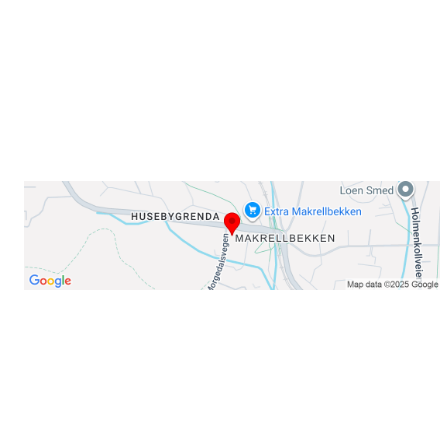
E-post: info@njaard.no
Telefon:
23 22 22 50
Organisasjonsnummer: 971435577
Her finner du oss