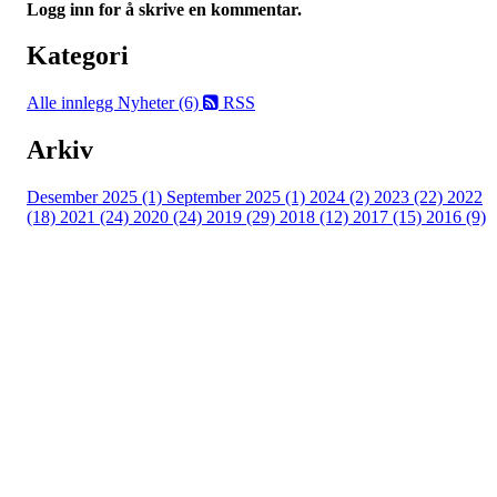
Logg inn for å skrive en kommentar.
Kategori
Alle innlegg
Nyheter (6)
RSS
Arkiv
Desember 2025 (1)
September 2025 (1)
2024 (2)
2023 (22)
2022
(18)
2021 (24)
2020 (24)
2019 (29)
2018 (12)
2017 (15)
2016 (9)
Velkommen til Njård
Sammen blir vi best!
Sørkedalsveien 106,
0378 Oslo