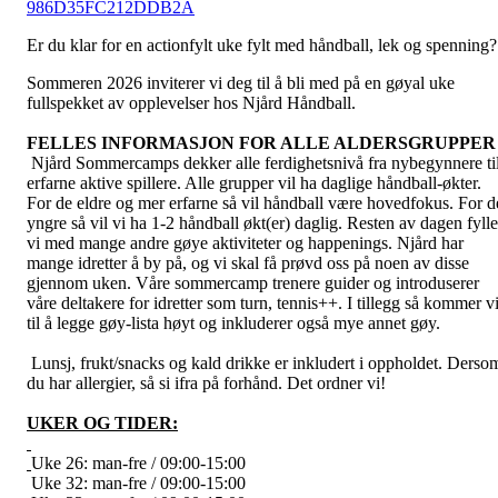
986D35FC212DDB2A
Er du klar for en actionfylt uke fylt med håndball, lek og spenning?
Sommeren 2026 inviterer vi deg til å bli med på en gøyal uke
fullspekket av opplevelser hos Njård Håndball.
FELLES INFORMASJON FOR ALLE ALDERSGRUPPER
Njård Sommercamps dekker alle ferdighetsnivå fra nybegynnere ti
erfarne aktive spillere. Alle grupper vil ha daglige håndball-økter.
For de eldre og mer erfarne så vil håndball være hovedfokus. For d
yngre så vil vi ha 1-2 håndball økt(er) daglig. Resten av dagen fylle
vi med mange andre gøye aktiviteter og happenings. Njård har
mange idretter å by på, og vi skal få prøvd oss på noen av disse
gjennom uken. Våre sommercamp trenere guider og introduserer
våre deltakere for idretter som turn, tennis++. I tillegg så kommer v
til å legge gøy-lista høyt og inkluderer også mye annet gøy.
Lunsj, frukt/snacks og kald drikke er inkludert i oppholdet. Derso
du har allergier, så si ifra på forhånd. Det ordner vi!
UKER OG TIDER:
Uke 26: man-fre / 09:00-15:00
Uke 32: man-fre / 09:00-15:00