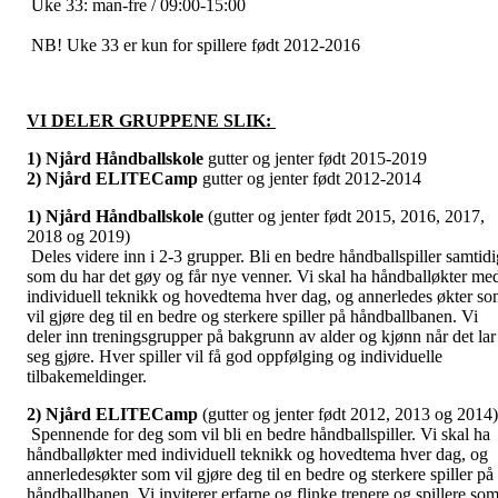
Uke 33: man-fre / 09:00-15:00
NB! Uke 33 er kun for spillere født 2012-2016
VI DELER GRUPPENE SLIK:
1) Njård Håndballskole
gutter og jenter født 2015-2019
2) Njård ELITECamp
gutter og jenter født 2012-2014
1) Njård Håndballskole
(gutter og jenter født 2015, 2016, 2017,
2018 og 2019)
Deles videre inn i 2-3 grupper. Bli en bedre håndballspiller samtidi
som du har det gøy og får nye venner. Vi skal ha håndballøkter me
individuell teknikk og hovedtema hver dag, og annerledes økter s
vil gjøre deg til en bedre og sterkere spiller på håndballbanen. Vi
deler inn treningsgrupper på bakgrunn av alder og kjønn når det lar
seg gjøre. Hver spiller vil få god oppfølging og individuelle
tilbakemeldinger.
2) Njård ELITECamp
(gutter og jenter født 2012, 2013 og 2014
Spennende for deg som vil bli en bedre håndballspiller. Vi skal ha
håndballøkter med individuell teknikk og hovedtema hver dag, og
annerledesøkter som vil gjøre deg til en bedre og sterkere spiller på
håndballbanen. Vi inviterer erfarne og flinke trenere og spillere so