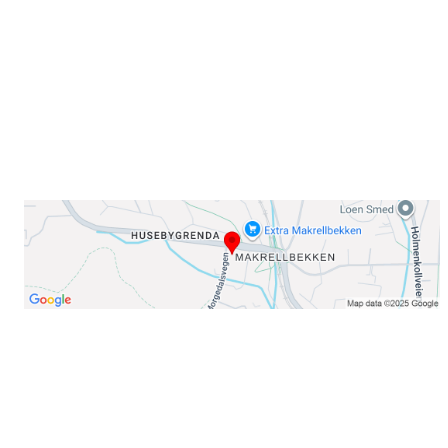
0378 Oslo
E-post: info@njaard.no
Telefon:
23 22 22 50
Organisasjonsnummer: 971435577
Her finner du oss