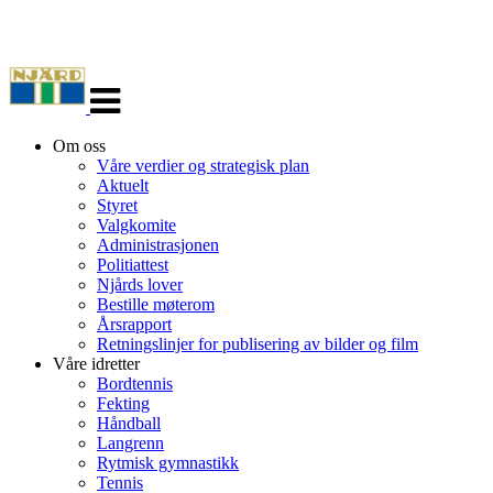
Veksle
navigasjon
Om oss
Våre verdier og strategisk plan
Aktuelt
Styret
Valgkomite
Administrasjonen
Politiattest
Njårds lover
Bestille møterom
Årsrapport
Retningslinjer for publisering av bilder og film
Våre idretter
Bordtennis
Fekting
Håndball
Langrenn
Rytmisk gymnastikk
Tennis