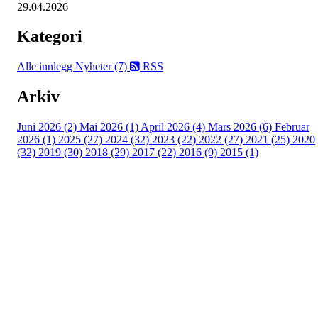
29.04.2026
Kategori
Alle innlegg
Nyheter (7)
RSS
Arkiv
Juni 2026 (2)
Mai 2026 (1)
April 2026 (4)
Mars 2026 (6)
Februar
2026 (1)
2025 (27)
2024 (32)
2023 (22)
2022 (27)
2021 (25)
2020
(32)
2019 (30)
2018 (29)
2017 (22)
2016 (9)
2015 (1)
Velkommen til Njård
Sammen blir vi best!
Sørkedalsveien 106,