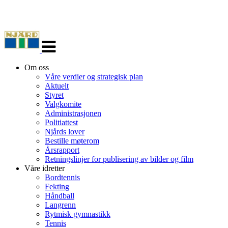
Veksle
navigasjon
Om oss
Våre verdier og strategisk plan
Aktuelt
Styret
Valgkomite
Administrasjonen
Politiattest
Njårds lover
Bestille møterom
Årsrapport
Retningslinjer for publisering av bilder og film
Våre idretter
Bordtennis
Fekting
Håndball
Langrenn
Rytmisk gymnastikk
Tennis