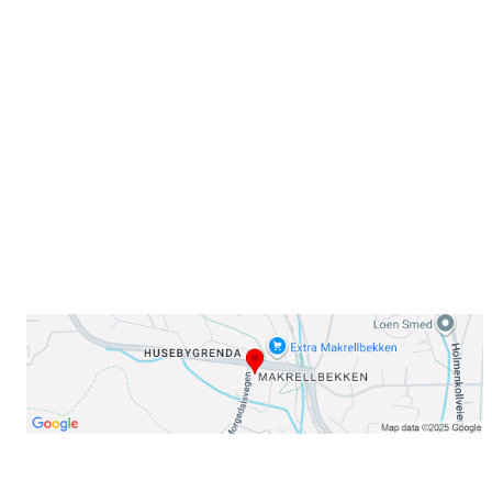
Sammen blir vi best!
Sørkedalsveien 106,
0378 Oslo
E-post: info@njaard.no
Telefon:
23 22 22 50
Organisasjonsnummer: 971435577
Her finner du oss