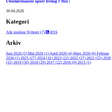
Utendørsbanene åpner fredag 1 Mai !
30.04.2026
Kategori
Alle innlegg
Nyheter (7)
RSS
Arkiv
Juni 2026 (2)
Mai 2026 (1)
April 2026 (4)
Mars 2026 (6)
Februar
2026 (1)
2025 (27)
2024 (32)
2023 (22)
2022 (27)
2021 (25)
2020
(32)
2019 (30)
2018 (29)
2017 (22)
2016 (9)
2015 (1)
Velkommen til Njård
Sammen blir vi best!