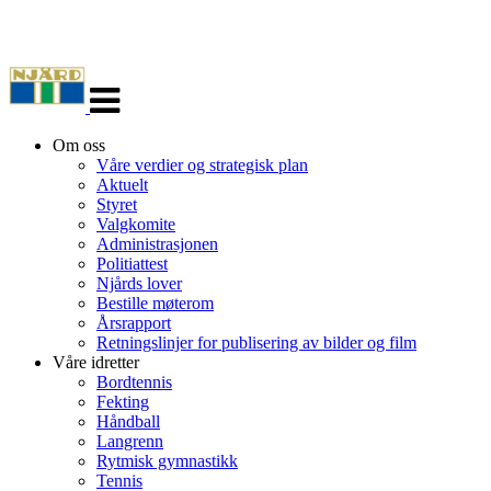
Veksle
navigasjon
Om oss
Våre verdier og strategisk plan
Aktuelt
Styret
Valgkomite
Administrasjonen
Politiattest
Njårds lover
Bestille møterom
Årsrapport
Retningslinjer for publisering av bilder og film
Våre idretter
Bordtennis
Fekting
Håndball
Langrenn
Rytmisk gymnastikk
Tennis