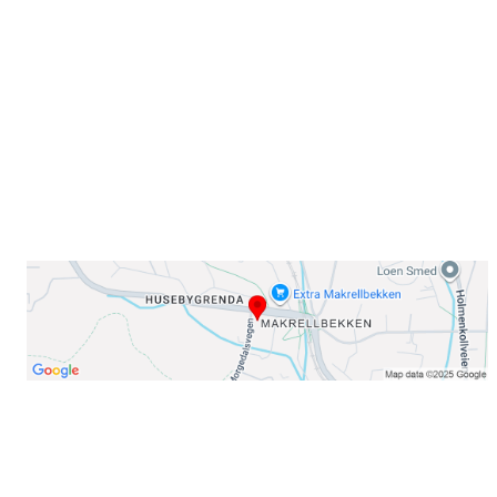
Sørkedalsveien 106,
0378 Oslo
E-post: info@njaard.no
Telefon:
23 22 22 50
Organisasjonsnummer: 971435577
Her finner du oss