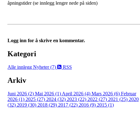
åpningstider (se innlegg lengre nede på siden)
Logg inn for å skrive en kommentar.
Kategori
Alle innlegg
Nyheter (7)
RSS
Arkiv
Juni 2026 (2)
Mai 2026 (1)
April 2026 (4)
Mars 2026 (6)
Februar
2026 (1)
2025 (27)
2024 (32)
2023 (22)
2022 (27)
2021 (25)
2020
(32)
2019 (30)
2018 (29)
2017 (22)
2016 (9)
2015 (1)