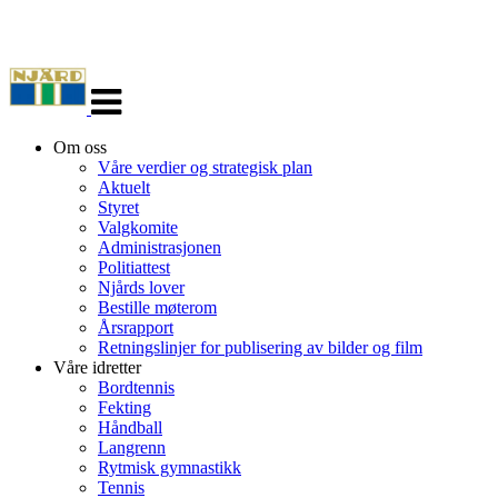
Veksle
navigasjon
Om oss
Våre verdier og strategisk plan
Aktuelt
Styret
Valgkomite
Administrasjonen
Politiattest
Njårds lover
Bestille møterom
Årsrapport
Retningslinjer for publisering av bilder og film
Våre idretter
Bordtennis
Fekting
Håndball
Langrenn
Rytmisk gymnastikk
Tennis