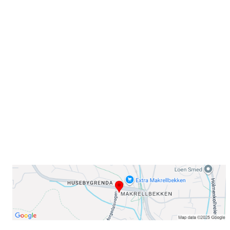
Velkommen til Njård
Sammen blir vi best!
Sørkedalsveien 106,
0378 Oslo
E-post: info@njaard.no
Telefon:
23 22 22 50
Organisasjonsnummer: 971435577
Her finner du oss