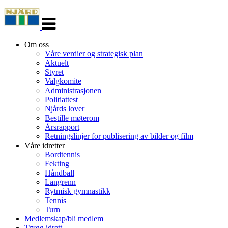
Veksle
navigasjon
Om oss
Våre verdier og strategisk plan
Aktuelt
Styret
Valgkomite
Administrasjonen
Politiattest
Njårds lover
Bestille møterom
Årsrapport
Retningslinjer for publisering av bilder og film
Våre idretter
Bordtennis
Fekting
Håndball
Langrenn
Rytmisk gymnastikk
Tennis
Turn
Medlemskap/bli medlem
Trygg idrett