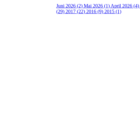
Juni 2026 (2)
Mai 2026 (1)
April 2026 (4
(29)
2017 (22)
2016 (9)
2015 (1)
Velkommen til Njård
Sammen blir vi best!
Sørkedalsveien 106,
0378 Oslo
E-post: info@njaard.no
Telefon:
23 22 22 50
Organisasjonsnummer: 971435577
Her finner du oss