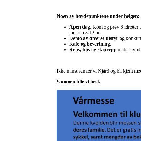
Noen av høydepunktene under helgen:
Åpen dag
. Kom og prøv 6 idretter b
mellom 8-12 år.
Demo av diverse utstyr
og konkurr
Kafe og bevertning.
Rens, tips og skiprepp
under kyndig
Ikke minst samler vi Njård og bli kjent med
Sammen blir vi best.