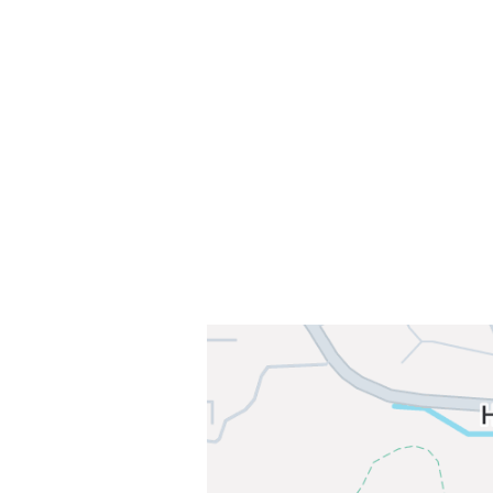
Sammen blir vi best!
Sørkedalsveien 106,
0378 Oslo
E-post: info@njaard.no
Telefon:
23 22 22 50
Organisasjonsnummer: 971435577
Her finner du oss