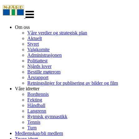
Veksle
navigasjon
Om oss
Våre verdier og strategisk plan
Aktuelt
Styret
Valgkomite
Administrasjonen
Politiattest
Njårds lover
Bestille møterom
Årsrapport
Retningslinjer for publisering av bilder og film
Våre idretter
Bordtennis
Fekting
Håndball
Langrenn
Rytmisk gymnastikk
Tennis
Turn
Medlemskap/bli medlem
Trygg idrett