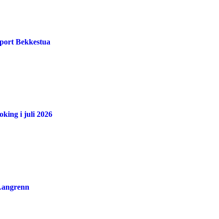
port Bekkestua
king i juli 2026
 Langrenn