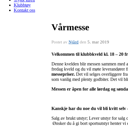
Klubbtøy
Kontakt oss
Vårmesse
Postet av
Njård
den
5. mar 2019
Velkommen til klubbkveld kl. 18 – 20 f
Denne kvelden blir messen sammen med al
fredag kveld og du vil møte leverandører 
messepriser.
Det vil selges overliggere fra
som vanlig med plenty godbiter. Det vil bl
Messen er åpen for alle lørdag og søndag
Kanskje har du noe du vil bli kvitt selv 
Salg av brukt utstyr; Lever utstyr for salg 
Ønsker du å gi bort sportsutstyr henter vi