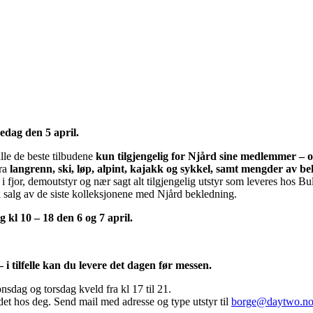
redag den 5 april.
le de beste tilbudene
kun tilgjengelig for Njård sine medlemmer – og
fra
langrenn, ski, løp, alpint, kajakk og sykkel, samt mengder av be
 i fjor, demoutstyr og nær sagt alt tilgjengelig utstyr som leveres hos Bul
i salg av de siste kolleksjonene med Njård bekledning.
 kl 10 – 18 den 6 og 7 april.
– i tilfelle kan du levere det dagen før messen.
onsdag og torsdag kveld fra kl 17 til 21.
 det hos deg. Send mail med adresse og type utstyr til
borge@daytwo.n