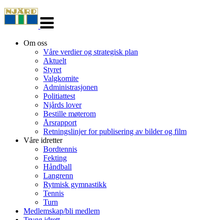
Veksle
navigasjon
Om oss
Våre verdier og strategisk plan
Aktuelt
Styret
Valgkomite
Administrasjonen
Politiattest
Njårds lover
Bestille møterom
Årsrapport
Retningslinjer for publisering av bilder og film
Våre idretter
Bordtennis
Fekting
Håndball
Langrenn
Rytmisk gymnastikk
Tennis
Turn
Medlemskap/bli medlem
Trygg idrett