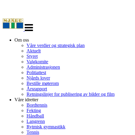
Veksle
navigasjon
Om oss
Våre verdier og strategisk plan
Aktuelt
Styret
Valgkomite
Administrasjonen
Politiattest
Njårds lover
Bestille møterom
Årsrapport
Retningslinjer for publisering av bilder og film
Våre idretter
Bordtennis
Fekting
Håndball
Langrenn
Rytmisk gymnastikk
Tennis