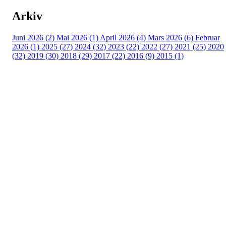
Arkiv
Juni 2026 (2)
Mai 2026 (1)
April 2026 (4)
Mars 2026 (6)
Februar
2026 (1)
2025 (27)
2024 (32)
2023 (22)
2022 (27)
2021 (25)
2020
(32)
2019 (30)
2018 (29)
2017 (22)
2016 (9)
2015 (1)
Velkommen til Njård
Sammen blir vi best!
Sørkedalsveien 106,
0378 Oslo
E-post: info@njaard.no
Telefon:
23 22 22 50