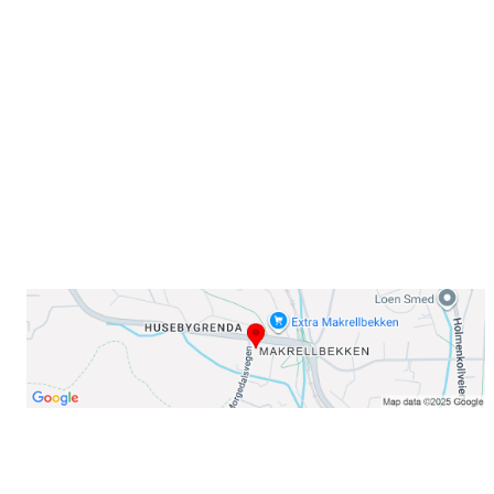
Sørkedalsveien 106,
0378 Oslo
E-post: info@njaard.no
Telefon:
23 22 22 50
Organisasjonsnummer: 971435577
Her finner du oss