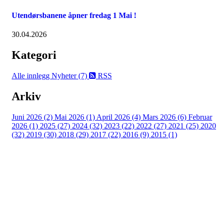
Utendørsbanene åpner fredag 1 Mai !
30.04.2026
Kategori
Alle innlegg
Nyheter (7)
RSS
Arkiv
Juni 2026 (2)
Mai 2026 (1)
April 2026 (4)
Mars 2026 (6)
Februar
2026 (1)
2025 (27)
2024 (32)
2023 (22)
2022 (27)
2021 (25)
2020
(32)
2019 (30)
2018 (29)
2017 (22)
2016 (9)
2015 (1)
Velkommen til Njård
Sammen blir vi best!