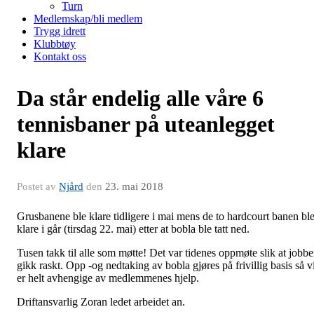
Turn
Medlemskap/bli medlem
Trygg idrett
Klubbtøy
Kontakt oss
Da står endelig alle våre 6
tennisbaner på uteanlegget
klare
Postet av
Njård
den
23. mai 2018
Grusbanene ble klare tidligere i mai mens de to hardcourt banen bl
klare i går (tirsdag 22. mai) etter at bobla ble tatt ned.
Tusen takk til alle som møtte! Det var tidenes oppmøte slik at jobb
gikk raskt. Opp -og nedtaking av bobla gjøres på frivillig basis så v
er helt avhengige av medlemmenes hjelp.
Driftansvarlig Zoran ledet arbeidet an.