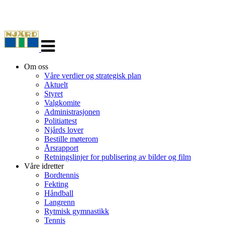
Veksle
navigasjon
Om oss
Våre verdier og strategisk plan
Aktuelt
Styret
Valgkomite
Administrasjonen
Politiattest
Njårds lover
Bestille møterom
Årsrapport
Retningslinjer for publisering av bilder og film
Våre idretter
Bordtennis
Fekting
Håndball
Langrenn
Rytmisk gymnastikk
Tennis