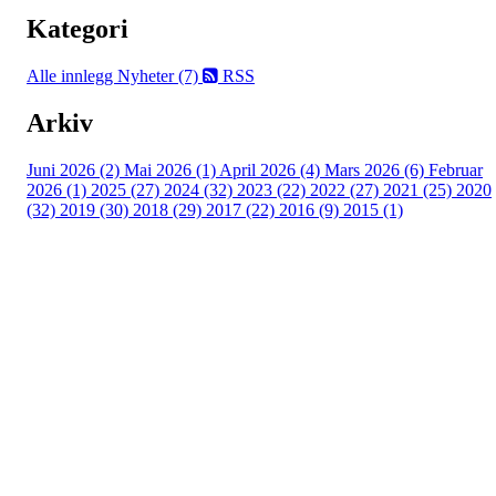
Kategori
Alle innlegg
Nyheter (7)
RSS
Arkiv
Juni 2026 (2)
Mai 2026 (1)
April 2026 (4)
Mars 2026 (6)
Februar
2026 (1)
2025 (27)
2024 (32)
2023 (22)
2022 (27)
2021 (25)
2020
(32)
2019 (30)
2018 (29)
2017 (22)
2016 (9)
2015 (1)
Velkommen til Njård
Sammen blir vi best!
Sørkedalsveien 106,
0378 Oslo