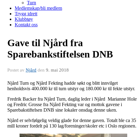
Turn
Medlemskap/bli medlem
Trygg idrett
Klubbtøy
Kontakt oss
Gave til Njård fra
Sparebankstiftelsen DNB
Postet av
Njård
den
9. mai 2018
Njård Turn og Njård Fekting hadde søkt og blitt innvilget
henholdsvis 400.000 kr til turn utstyr og 180.000 kr til fekte utstyr.
Fredrik Backer fra Njård Turn, daglig leder i Njård Marianne Hol
og Fredric Grosse fra Njård Fekting var og mottok gavene i
Sparebakstiftelsen DNB sine lokaler onsdag denne uken.
Njård er selvfølgelig veldig glade for denne gaven. Totalt ble ca 35
mill kroner fordelt på 130 lag/foreninger/skoler etc i Oslo regionen.