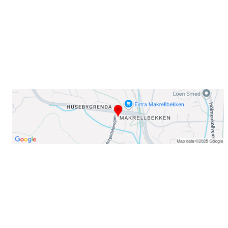
E-post: info@njaard.no
Telefon:
23 22 22 50
Organisasjonsnummer: 971435577
Her finner du oss