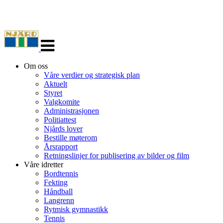
Veksle
navigasjon
Om oss
Våre verdier og strategisk plan
Aktuelt
Styret
Valgkomite
Administrasjonen
Politiattest
Njårds lover
Bestille møterom
Årsrapport
Retningslinjer for publisering av bilder og film
Våre idretter
Bordtennis
Fekting
Håndball
Langrenn
Rytmisk gymnastikk
Tennis