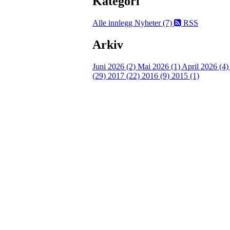
Kategori
Alle innlegg
Nyheter (7)
RSS
Arkiv
Juni 2026 (2)
Mai 2026 (1)
April 2026 (4
(29)
2017 (22)
2016 (9)
2015 (1)
Velkommen til Njård
Sammen blir vi best!
Sørkedalsveien 106,
0378 Oslo
E-post: info@njaard.no