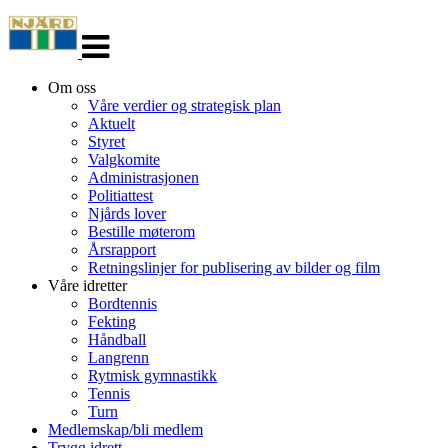
Veksle
navigasjon
Om oss
Våre verdier og strategisk plan
Aktuelt
Styret
Valgkomite
Administrasjonen
Politiattest
Njårds lover
Bestille møterom
Årsrapport
Retningslinjer for publisering av bilder og film
Våre idretter
Bordtennis
Fekting
Håndball
Langrenn
Rytmisk gymnastikk
Tennis
Turn
Medlemskap/bli medlem
Trygg idrett