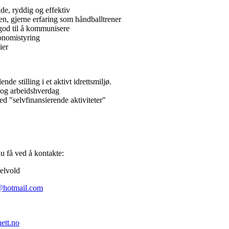
de, ryddig og effektiv
n, gjerne erfaring som håndballtrener
r god til å kommunisere
onomistyring
ier
nde stilling i et aktivt idrettsmiljø.
 og arbeidshverdag
med "selvfinansierende aktiviteter"
u få ved å kontakte:
elvold
@hotmail.com
ett.no