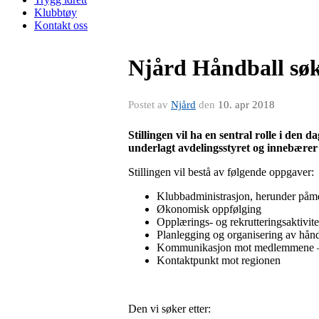
Klubbtøy
Kontakt oss
Njård Håndball søke
Postet av
Njård
den
10. apr 2018
Stillingen vil ha en sentral rolle i den 
underlagt avdelingsstyret og innebære
Stillingen vil bestå av følgende oppgaver:
Klubbadministrasjon, herunder påmel
Økonomisk oppfølging
Opplærings- og rekrutteringsaktivite
Planlegging og organisering av hån
Kommunikasjon mot medlemmene – 
Kontaktpunkt mot regionen
Den vi søker etter: