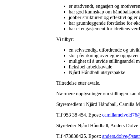
er utadvendt, engasjert og motiveren
har god kunnskap om håndballsporte
jobber strukturert og effektivt og e
har grunnleggende forståelse for øk
har et engasjement for idrettens verd
Vi tilbyr:
en selvstendig, utfordrende og utvikle
stor påvirkning over egne oppgaver
mulighet til å utvide stillingsandel 
fleksibel arbeidsavtale
Njård Håndball utstyrspakke
Tiltredelse etter avtale.
Nærmere opplysninger om stillingen kan d
Styremedlem i Njård Håndball, Camilla M
Tlf 953 38 454. Epost:
camillamelvold76
Styreleder Njård Håndball, Anders Dolve
Tlf 473838425. Epost:
anders.dolve@statn