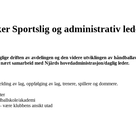
r Sportslig og administrativ led
daglige driften av avdelingen og den videre utviklingen av håndballa
r nært samarbeid med Njårds hovedadministrasjon/daglig leder.
ding av lag, oppfølging av lag, trenere, spillere og dommere.
ter
dballskole/akademi
være klubbens ansikt utad